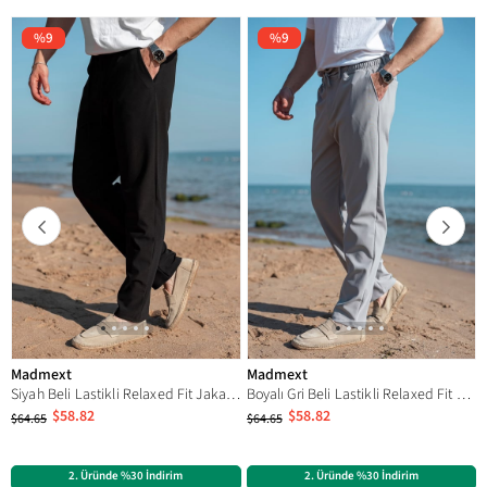
Bel
Normal Bel
%9
%9
Boy / Ölçü
Standart
Model
Düz
Boy
Standart
Cep
Çift
Kesim
Rahat Kesim
Ürün Tipi
Düz
Ortam
Günlük
Deri Kalitesi
Parça Mevcut Değil
Paça Boyu
Uzun
Madmext
Madmext
Ürün İçeriği
%62 Polyester %35 Viskon %3 Likra
Siyah Beli Lastikli Relaxed Fit Jakarlı Erkek Pantolon E6593
Boyalı Gri Beli Lastikli Relaxed Fit Jakarlı Erkek Pantolon E6593
$58.82
$58.82
$64.65
$64.65
Cinsiyet
Erkek
Kategori
Pantolon
2. Üründe %30 İndirim
2. Üründe %30 İndirim