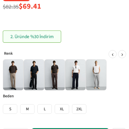
$69.41
$82.35
2. Üründe %30 İndirim
‹
›
beden
S
M
L
XL
2XL