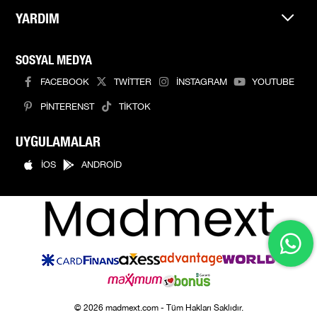
YARDIM
SOSYAL MEDYA
FACEBOOK
TWİTTER
İNSTAGRAM
YOUTUBE
PİNTERENST
TİKTOK
UYGULAMALAR
İOS
ANDROİD
© 2026 madmext.com - Tüm Hakları Saklıdır.