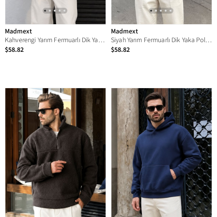
Madmext
Madmext
Kahverengi Yarım Fermuarlı Dik Yaka Polar Sweatshirt E7165
Siyah Yarım Fermuarlı Dik Yaka Polar Sweatshirt E7165
$58.82
$58.82