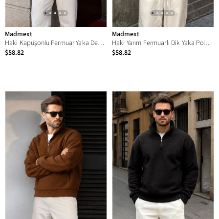
Madmext
Madmext
Haki Kapüşonlu Fermuar Yaka Desenli Erkek Sweatshirt E7162
Haki Yarım Fermuarlı Dik Yaka Polar Sweatshirt E7165
$58.82
$58.82