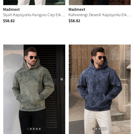
Madmext
Madmext
Siyah Kapüşonlu Kanguru Cep Erkek Sweatshirt E7169
Kahverengi Desenli Kapüşonlu Erkek Sweatshirt E7167
$58.82
$58.82