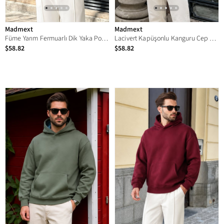
Madmext
Madmext
Füme Yarım Fermuarlı Dik Yaka Polar Sweatshirt E7165
Lacivert Kapüşonlu Kanguru Cep Erkek Sweatshirt E7169
$58.82
$58.82