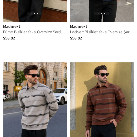
Madmext
Madmext
Füme Bisiklet Yaka Oversize Şardonlu Basic Erkek Sweatshirt 6048
Lacivert Bisiklet Yaka Oversize Şardonlu Basic Erkek Sweatshirt 6048
$58.82
$58.82