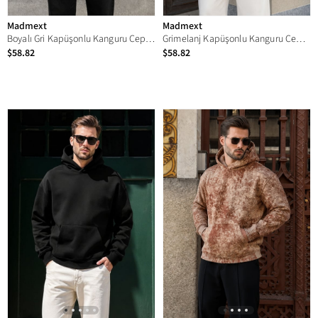
Madmext
Madmext
Boyalı Gri Kapüşonlu Kanguru Cep Erkek Sweatshirt E7169
Grimelanj Kapüşonlu Kanguru Cep Erkek Sweatshirt E7169
$58.82
$58.82