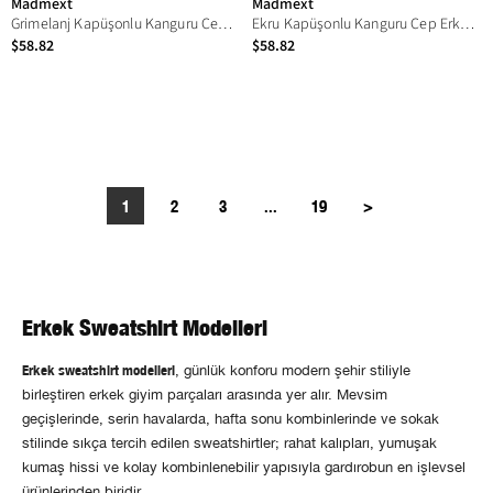
Madmext
Madmext
Grimelanj Kapüşonlu Kanguru Cep Erkek Sweatshirt E7163
Ekru Kapüşonlu Kanguru Cep Erkek Sweatshirt E7163
$58.82
$58.82
1
2
3
...
19
>
Erkek Sweatshirt Modelleri
Erkek sweatshirt modelleri
, günlük konforu modern şehir stiliyle
birleştiren erkek giyim parçaları arasında yer alır. Mevsim
geçişlerinde, serin havalarda, hafta sonu kombinlerinde ve sokak
stilinde sıkça tercih edilen sweatshirtler; rahat kalıpları, yumuşak
kumaş hissi ve kolay kombinlenebilir yapısıyla gardırobun en işlevsel
ürünlerinden biridir.