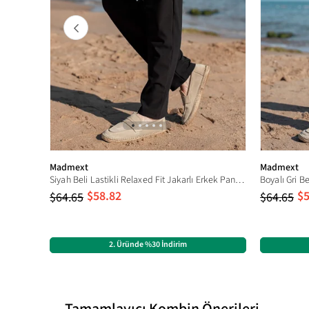
Model
Boy
Cep
Kesim
Ürün Tipi
Ortam
Deri Kalitesi
Paça Boyu
Madmext
Madmext
Siyah Beli Lastikli Relaxed Fit Jakarlı Erkek Pantolon E6593
Ürün İçeriği
$58.82
$5
$64.65
$64.65
Cinsiyet
Kategori
2. Üründe %30 İndirim
Ürün Detayı
Paça Tipi
Kalıp
Tamamlayıcı Kombin Önerileri