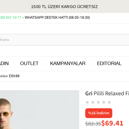
1500 TL ÜZERİ KARGO ÜCRETSİZ
530 341 10 71
- WHATSAPP DESTEK HATTI (08:30-18:30)
DIN
OUTLET
KAMPANYALAR
EDITORIAL
ntolon E6588
Gri
Pilili Relaxed 
%
16
İndirim
$69.41
$82.35