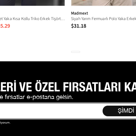
Madmext
Beyaz Bisiklet Yaka Kısa Kollu Triko Erkek Tişört 6899
5.29
$31.18
ERİ VE ÖZEL FIRSATLARI K
e fırsatlar e-postana gelsin.
ŞİMDİ
diyorum.