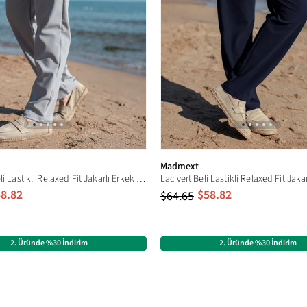
Düz
Standart
Çift
Rahat Kesim
Düz
Günlük
Parça Mevcut Değil
Uzun
Madmext
Boyalı Gri Beli Lastikli Relaxed Fit Jakarlı Erkek Pantolon E6593
%62 Polyester %35 Viskon %3 Likra
8.82
$58.82
$64.65
Erkek
Pantolon
2. Üründe %30 İndirim
2. Üründe %30 İndirim
Bol Paça
Cepli
Basic
Relaxed Fit
Geniş Paça
Relaxed Fit