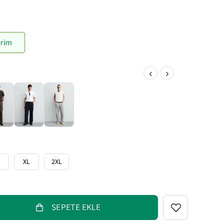
irim
‹
›
XL
2XL