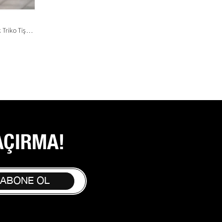
Siyah Yarım Fermuarlı Polo Yaka Erkek Triko Tişört E7458
AÇIRMA!
 ABONE OL