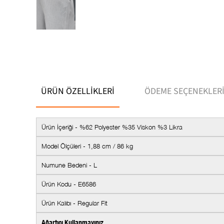
ÜRÜN ÖZELLIKLERI
ÖDEME SEÇENEKLER
Ürün İçeriği - %62 Polyester %35 Viskon %3 Likra
Model Ölçüleri - 1,88 cm / 86 kg
Numune Bedeni - L
Ürün Kodu - E6586
Ürün Kalıbı - Regular Fit
Ağartıcı Kullanmayınız.