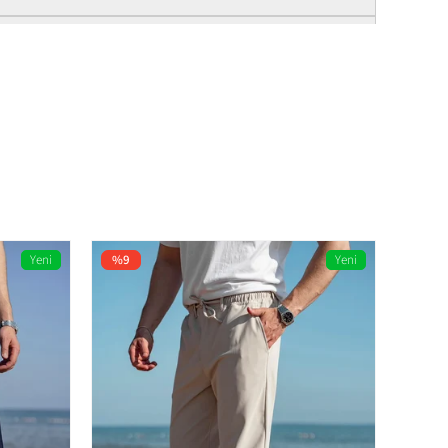
Yeni
%9
Yeni
%9
Ürün
Ürün