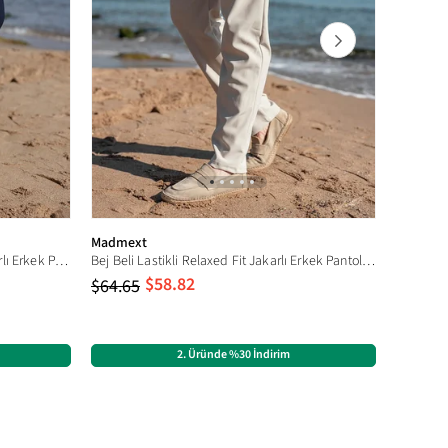
Madmext
Madmex
Lacivert Beli Lastikli Relaxed Fit Jakarlı Erkek Pantolon E6593
Bej Beli Lastikli Relaxed Fit Jakarlı Erkek Pantolon E6593
$58.82
$64.65
$64.65
2. Üründe %30 İndirim