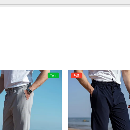
Poliviskon
Ek Özellik Mevcut Değil
Günlük
1
Günlük
Yeni
%9
Ürün
Orta
Günlük
Trend
Dokuma
Normal Bel
Standart