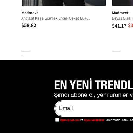
Madmext
Madmext
Antrasit Kaşe Gömlek Erkek Ceket E6765
$58.82
$3
$41.17
.
EN YENİ TRENDL
Şimdi abone ol, yeni ürünler v
Üyelik koşullarını
kişisel verilerimin
ve
korunmasını kabul e