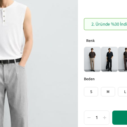
2. Üründe %30 İnd
beden
S
M
L