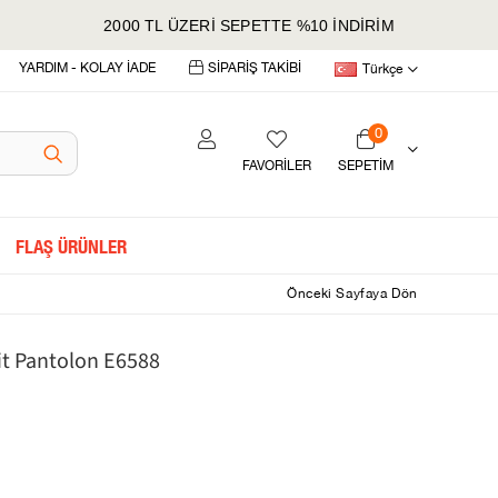
2000 TL ÜZERİ SEPETTE %10 İNDİRİM
YARDIM - KOLAY İADE
SİPARİŞ TAKİBİ
Türkçe
0
FAVORİLER
SEPETIM
FLAŞ ÜRÜNLER
Önceki Sayfaya Dön
Fit Pantolon E6588