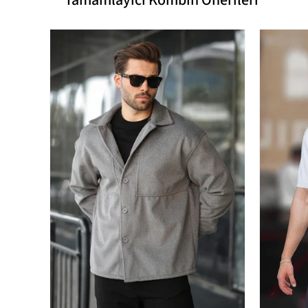
Yıkama Talimatı
Model Ölçüleri
Kapama Şekli
Cep Tipi
Desen