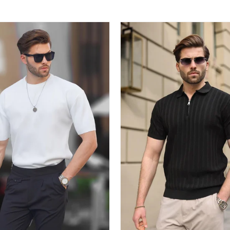
30 °C sıcaklıkta yıkayınız. Ağartıcı kullanmayınız. Düşük sıcaklıkta ütüleyini
Tamburlu kurutma yapmayınız.
1,88 cm/ 86 kg
Fermuarlı
Cepli
Düz