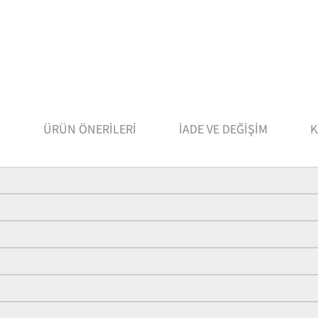
I
ÜRÜN ÖNERILERI
İADE VE DEĞIŞIM
K