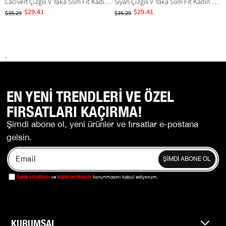
Lacivert Çizgili V Yaka Slim Fit Kadın Bluz MG2887
Siyah Çizgili V Yaka Slim Fit Kadın Bluz MG2887
$29.41
$29.41
$35.29
$35.29
.
EN YENİ TRENDLERİ VE ÖZEL
FIRSATLARI KAÇIRMA!
Şimdi abone ol, yeni ürünler ve fırsatlar e-postana
gelsin.
ŞİMDİ ABONE OL
Üyelik koşullarını
kişisel verilerimin
ve
korunmasını kabul ediyorum.
KURUMSAL