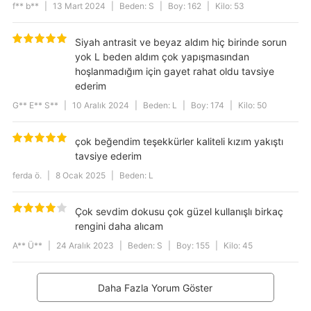
f** b**
|
13 Mart 2024
|
Beden: S
|
Boy: 162
|
Kilo: 53
Siyah antrasit ve beyaz aldım hiç birinde sorun
yok L beden aldım çok yapışmasından
hoşlanmadığım için gayet rahat oldu tavsiye
ederim
G** E** S**
|
10 Aralık 2024
|
Beden: L
|
Boy: 174
|
Kilo: 50
çok beğendim teşekkürler kaliteli kızım yakıştı
tavsiye ederim
ferda ö.
|
8 Ocak 2025
|
Beden: L
Çok sevdim dokusu çok güzel kullanışlı birkaç
rengini daha alıcam
A** Ü**
|
24 Aralık 2023
|
Beden: S
|
Boy: 155
|
Kilo: 45
Daha Fazla Yorum Göster