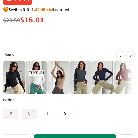
%
22
İndirim
Sevilen ürün!
130,4B kişi
favoriledi!
$16.01
$20.59
‹
›
TÜKENDI
beden
S
M
L
XL