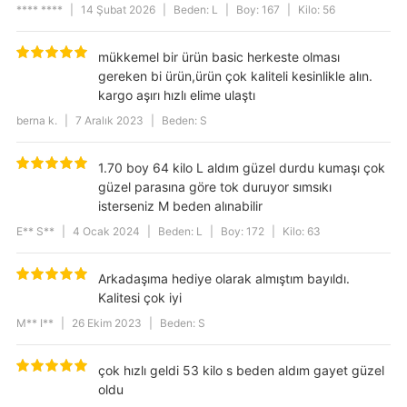
**** ****
|
14 Şubat 2026
|
Beden: L
|
Boy: 167
|
Kilo: 56
mükkemel bir ürün basic herkeste olması
gereken bi ürün,ürün çok kaliteli kesinlikle alın.
kargo aşırı hızlı elime ulaştı
berna k.
|
7 Aralık 2023
|
Beden: S
1.70 boy 64 kilo L aldım güzel durdu kumaşı çok
güzel parasına göre tok duruyor sımsıkı
isterseniz M beden alınabilir
E** S**
|
4 Ocak 2024
|
Beden: L
|
Boy: 172
|
Kilo: 63
Arkadaşıma hediye olarak almıştım bayıldı.
Kalitesi çok iyi
M** I**
|
26 Ekim 2023
|
Beden: S
çok hızlı geldi 53 kilo s beden aldım gayet güzel
oldu