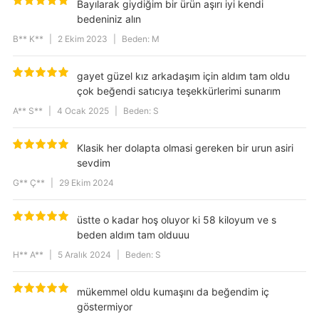
Bayılarak giydiğim bir ürün aşırı iyi kendi
bedeniniz alın
B** K**
|
2 Ekim 2023
|
Beden: M
gayet güzel kız arkadaşım için aldım tam oldu
çok beğendi satıcıya teşekkürlerimi sunarım
A** S**
|
4 Ocak 2025
|
Beden: S
Klasik her dolapta olmasi gereken bir urun asiri
sevdim
G** Ç**
|
29 Ekim 2024
üstte o kadar hoş oluyor ki 58 kiloyum ve s
beden aldım tam olduuu
H** A**
|
5 Aralık 2024
|
Beden: S
mükemmel oldu kumaşını da beğendim iç
göstermiyor