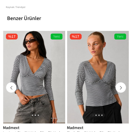
Kaynak: Trendyol
Benzer Ürünler
%17
Yeni
%17
Yeni
Ürün
Ürün
Madmext
Madmext