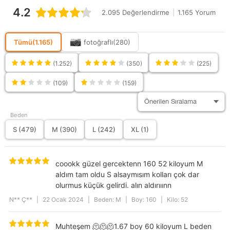
4.2
Parça Sayısı
1
2.095 Değerlendirme
|
1.165 Yorum
Persona
None Persona
Tümü
(1.165)
fotoğraflı
(280)
Siluet
Basic
Ortam
Günlük
(1.252)
(350)
(225)
Sürdürülebilirlik
Hayır
(109)
(159)
Detayı
Deri Kalitesi
Parça Mevcut Değil
Beden
Astar Durumu
Astarsız
S (479)
M (390)
L (242)
XL (1)
Kumaş Teknolojisi
Hızlı Kuruyan
Cep Sayısı
Cepsiz
coookk güzel gercektenn 160 52 kiloyum M
Kullanım Alanı
Günlük
aldım tam oldu S alsaymısım kolları çok dar
olurmus küçük gelirdi. alın aldırııınn
Kol Tipi
Uzun Kol
N** Ç**
|
22 Ocak 2024
|
Beden: M
|
Boy: 160
|
Kilo: 52
Model
Düz
Boy / Ölçü
Standart
Muhteşem 🫠🫠🫠1.67 boy 60 kiloyum L beden