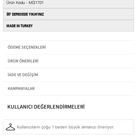
Ürün Kodu - MG1701
30' DERECEDE YIKAYINIZ
MADE IN TURKEY
Teknik
Yok
ÖDEME SEÇENEKLERI
Koleksiyon
Günlük
Baskı / Nakış
Baskısız
ÜRÜN ÖNERILERI
Tekniği
Ek Özellik
Ek Özellik Mevcut Değil
İADE VE DEĞIŞIM
Materyal
Polyester
KAMPANYALAR
Boy
Standart
Cep
Cepsiz
KULLANICI DEĞERLENDİRMELERİ
Kesim
Normal
Kol Boyu
Uzun Kol
Kullanıcıların çoğu 1 beden büyük almanızı öneriyor.
Ürün Tipi
Düz