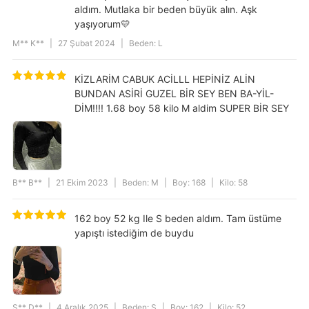
aldım. Mutlaka bir beden büyük alın. Aşk
Kapama Şekli
Çıt Çıt
yaşıyorum💛
Kumaş Tipi
Dokuma
M** K**
|
27 Şubat 2024
|
Beden: L
Stil
Trend
KİZLARİM CABUK ACİLLL HEPİNİZ ALİN
Kalınlık
İnce
BUNDAN ASİRİ GUZEL BİR SEY BEN BA-YİL-
Kumaş/İplik Özellik
Polyester
DİM!!!! 1.68 boy 58 kilo M aldim SUPER BİR SEY
Cinsiyet
Kadın
Kategori
Body Suit
Ürün Detayı
Basic
B** B**
|
21 Ekim 2023
|
Beden: M
|
Boy: 168
|
Kilo: 58
Kalıp
Slim Fit
Yaka Tipi
Bisiklet Yaka
162 boy 52 kg Ile S beden aldım. Tam üstüme
yapıştı istediğim de buydu
Yıkama Talimatı
30 °C sıcaklıkta yıkayınız. Ağartıcı
kullanmayınız. Düşük sıcaklıkta
ütüleyiniz. Kuru temizlemeye uygun
değildir. Tamburlu kurutma yapmayınız.
Model Ölçüleri
1,75 cm / 56 kg
S** D**
|
4 Aralık 2025
|
Beden: S
|
Boy: 162
|
Kilo: 52