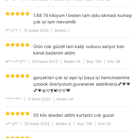
Cep Tipi
Cepsiz
Desen
Basic
1.68 74 kiloyum l beden tam oldu sıkmadı kumaşı
çok iyi tam mevsimlik
I** Ç**
|
12 Şubat 2026
|
Beden: L
Ürün cok güzell tam kalip vuducu sariyor bsn
kendi bedenim aldim
N** n** K**
|
29 Kasım 2023
|
Beden: M
|
Boy: 165
|
Kilo: 59
gerçekten çok iyi aşırı iyi baya iyi hemcinslerime
çooook öneriyorum.guvenerek alabilirsiniz💕💗💗
💕💗🎀🩷❣️💓🩷🩷💖
**** ****
|
11 Ekim 2024
|
Beden: M
50 kilo sbeden aldim kurtarici cok guzel
y** a**
|
25 Aralık 2024
|
Beden: S
|
Boy: 158
|
Kilo: 50