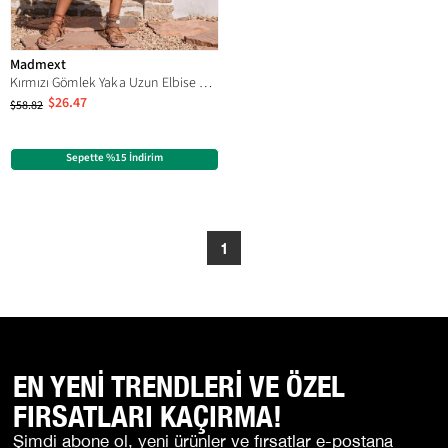
Madmext
Kırmızı Gömlek Yaka Uzun Elbise MG1743
$26.47
$58.82
Sepette %15 İndirim
1
EN YENİ TRENDLERİ VE ÖZEL
FIRSATLARI KAÇIRMA!
Şimdi abone ol, yeni ürünler ve fırsatlar e-postana