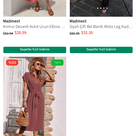
Madmext
Madmext
Kırmızı Desenli Askılı Uzun Elbise MG2025
Siyah Çift Bel Bantlı Wide Leg Kadın Pantolon MG2551
$20.59
$32.35
$52.94
$82.35
Sepette %15 İndirim
Sepette %10 İndirim
%55
Yeni
Ürün