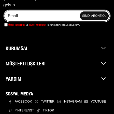
gelsin.
ŞİMDİ ABONE OL
Üyelik koşullarını
kişisel verilerimin
ve
korunmasını kabul ediyorum.
KURUMSAL
MÜŞTERİ İLİŞKİLERİ
YARDIM
SOSYAL MEDYA
FACEBOOK
TWİTTER
İNSTAGRAM
YOUTUBE
PİNTERENST
TİKTOK