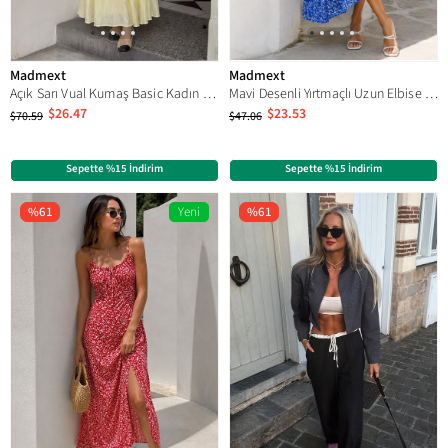
Madmext
Madmext
Açık Sarı Vual Kumaş Basic Kadın Uzun Boy Kadın Etek Mg2366
Mavi Desenli Yırtmaçlı Uzun Elbise MG1868
$26.47
$23.53
$70.59
$47.06
Sepette %15 İndirim
Sepette %15 İndirim
%61
Yeni
%61
Ürün