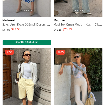
Madmext
Madmext
Saks Uzun Kollu Düğmeli Desenli Elbise Mg2431
Mavi Tek Omuz Modern Kesim Şık Kadın Bluz MG2669
$23.53
$23.53
$47.06
$41.18
Sepette %15 İndirim
%53
%65