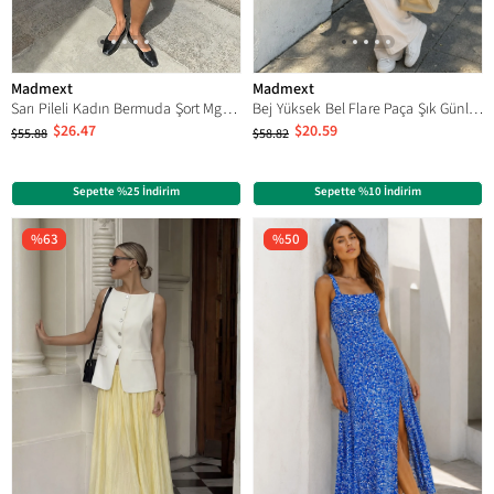
Madmext
Madmext
Sarı Pileli Kadın Bermuda Şort Mg2483
Bej Yüksek Bel Flare Paça Şık Günlük Kadın Tayt MG2645
$26.47
$20.59
$55.88
$58.82
Sepette %25 İndirim
Sepette %10 İndirim
%63
%50