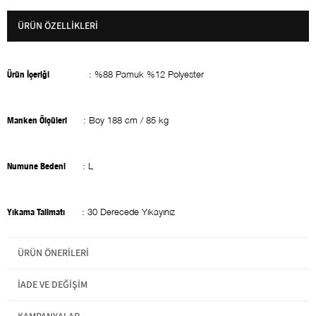
ÜRÜN ÖZELLIKLERI
Ürün İçeriği
: %88 Pamuk %12 Polyester
Manken Ölçüleri
: Boy 188 cm / 85 kg
Numune Bedeni
: L
Yıkama Talimatı
: 30 Derecede Yıkayınız
ÜRÜN ÖNERILERI
MADE IN TURKEY
İADE VE DEĞIŞIM