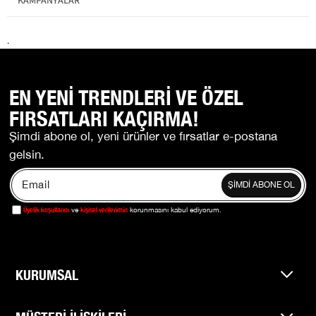
KAMPANYALAR
Cinsiyet
Erkek
Kategori
Kapri Şort
.
EN YENİ TRENDLERİ VE ÖZEL
FIRSATLARI KAÇIRMA!
Şimdi abone ol, yeni ürünler ve fırsatlar e-postana
gelsin.
ŞİMDİ ABONE OL
Üyelik koşullarını
kişisel verilerimin
ve
korunmasını kabul ediyorum.
KURUMSAL