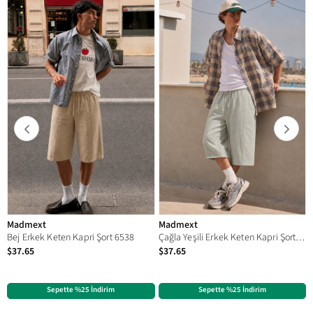
Madmext
Madmext
Bej Erkek Keten Kapri Şort 6538
Çağla Yeşili Erkek Keten Kapri Şort 6538
$37.65
$37.65
Sepette %25 İndirim
Sepette %25 İndirim