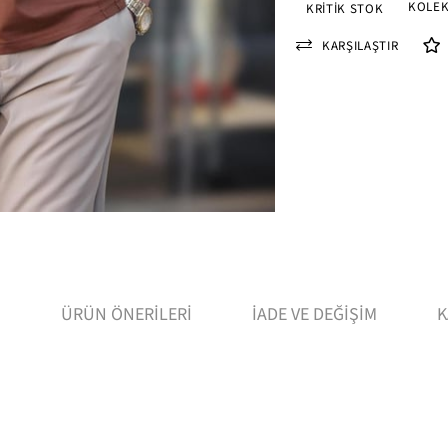
KOLEK
KRITIK STOK
KARŞILAŞTIR
I
ÜRÜN ÖNERILERI
İADE VE DEĞIŞIM
K