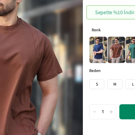
Sepette %10 İndir
beden
S
M
L