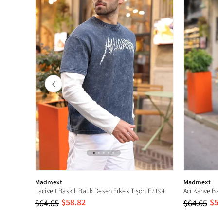
Yaka Tipi
Yıkama Talimatı
Model Ölçüleri
Madmext
Madmext
Lacivert Baskılı Batik Desen Erkek Tişört E7194
Acı Kahve Ba
$58.82
$5
$64.65
$64.65