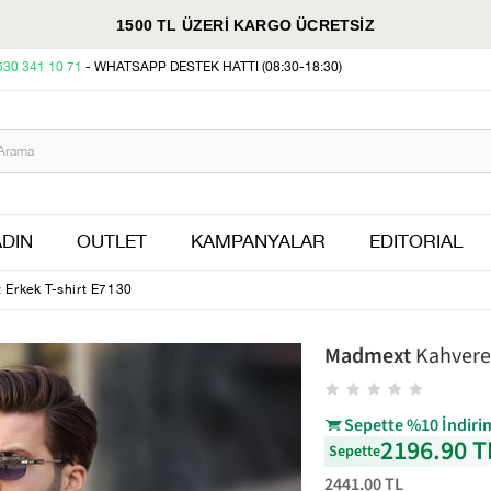
1500 TL ÜZERİ KARGO ÜCRETSİZ
530 341 10 71
- WHATSAPP DESTEK HATTI (08:30-18:30)
DIN
OUTLET
KAMPANYALAR
EDITORIAL
 Erkek T-shirt E7130
Madmext
Kahveren
Sepette %10 İndiri
2196.90 T
Sepette
2441.00 TL