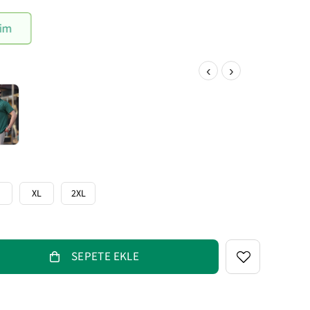
im
‹
›
XL
2XL