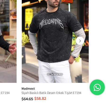
z. Kuru temizlemeye uygun değildir.
Madmext
Madmex
t E7194
Siyah Baskılı Batik Desen Erkek Tişört E7194
Ekru Çift
$58.82
$64.65
$64.65