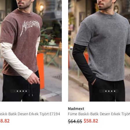
Bisiklet Yaka
30 °C sıcaklıkta yıkayınız. Ağartıcı kullanmayınız. Düşük sıcaklıkta ütüleyini
Tamburlu kurutma yapmayınız.
1,88 cm/ 86 kg
Madmext
skılı Batik Desen Erkek Tişört E7194
Füme Baskılı Batik Desen Erkek Tişör
8.82
$58.82
$64.65