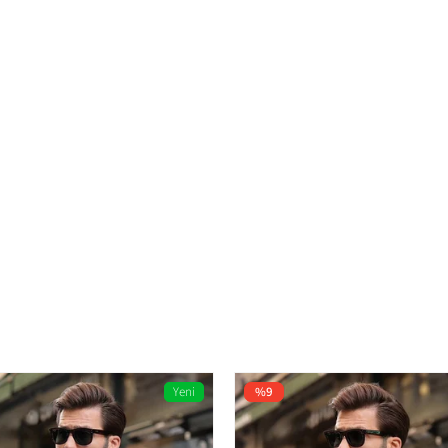
Dokuma
Regular
Erkek
%100 Pamuk
T-shirt
Yeni
%9
Ürün
Düz
Nervürlü
Over Fit
Basic
Regular