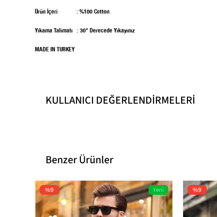
Ürün İçeri : %100 Cotton
Yıkama Talimatı : 30° Derecede Yıkayınız
MADE IN TURKEY
KULLANICI DEĞERLENDİRMELERİ
Kumaş Tipi
Boy
Cinsiyet
Benzer Ürünler
Ürün İçeriği
Kategori
%9
Yeni
%9
Ürün
Ürün Detayı
Kalıp