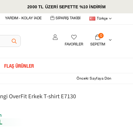
2000 TL ÜZERİ SEPETTE %10 İNDİRİM
YARDIM - KOLAY İADE
SİPARİŞ TAKİBİ
Türkçe
0
FAVORİLER
SEPETIM
FLAŞ ÜRÜNLER
Önceki Sayfaya Dön
gi OverFit Erkek T-shirt E7130
m
L