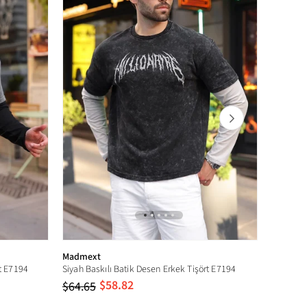
z. Kuru temizlemeye uygun değildir.
Madmext
Madmex
t E7194
Siyah Baskılı Batik Desen Erkek Tişört E7194
Ekru Çift
$58.82
$64.65
$64.65