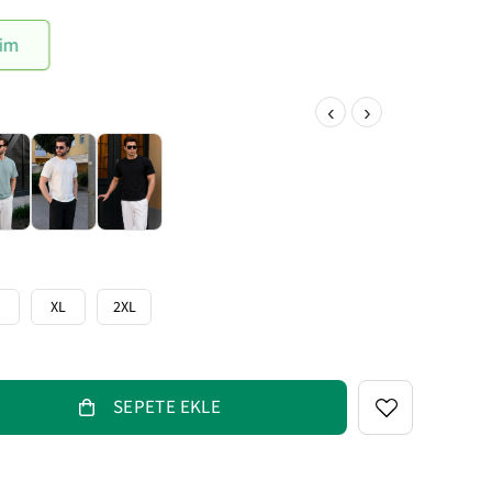
im
‹
›
XL
2XL