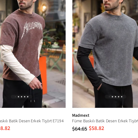
Regular
30 °C sıcaklıkta yıkayınız. Ağartıcı kullanmayınız. Düşük sıcaklıkta ütüleyini
Tamburlu kurutma yapmayınız.
Madmext
skılı Batik Desen Erkek Tişört E7194
Füme Baskılı Batik Desen Erkek Tişör
8.82
$58.82
$64.65