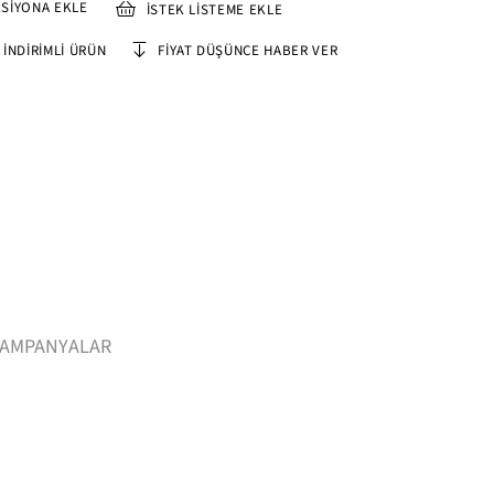
SIYONA EKLE
İSTEK LISTEME EKLE
İNDIRIMLI ÜRÜN
FIYAT DÜŞÜNCE HABER VER
AMPANYALAR
91, Kilo 88