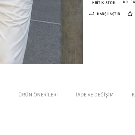
KOLEK
KRITIK STOK
KARŞILAŞTIR
I
ÜRÜN ÖNERILERI
İADE VE DEĞIŞIM
K
leri : Boy 1.