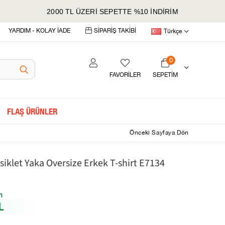
2000 TL ÜZERİ SEPETTE %10 İNDİRİM
YARDIM - KOLAY İADE
SİPARİŞ TAKİBİ
Türkçe
0
FAVORİLER
SEPETIM
FLAŞ ÜRÜNLER
Önceki Sayfaya Dön
iklet Yaka Oversize Erkek T-shirt E7134
m
L