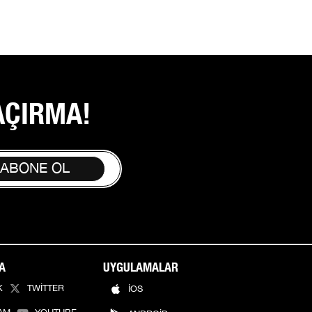
AÇIRMA!
 ABONE OL
A
UYGULAMALAR
K
TWİTTER
İOS