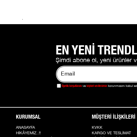
.
EN YENİ TRENDL
Şimdi abone ol, yeni ürünler v
Üyelik koşullarını
kişisel verilerimin
ve
korunmasını kabul e
KURUMSAL
MÜŞTERİ İLİŞKİLERİ
ANASAYFA
KVKK
HİKÂYEMİZ..!!
KARGO VE TESLİMAT