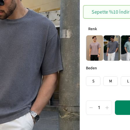
Sepette %10 İndir
beden
S
M
L