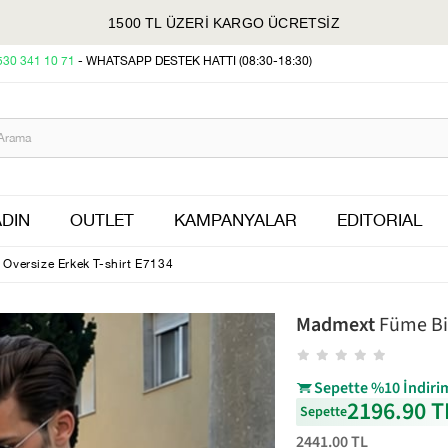
1500 TL ÜZERİ KARGO ÜCRETSİZ
530 341 10 71
- WHATSAPP DESTEK HATTI (08:30-18:30)
DIN
OUTLET
KAMPANYALAR
EDITORIAL
Oversize Erkek T-shirt E7134
Madmext
Füme Bis
Sepette %10 İndiri
2196.90 T
Sepette
2441.00 TL