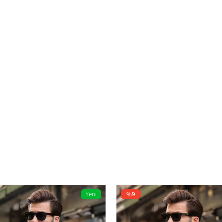
Regular
Dokuma
Standart
Erkek
Yeni
%9
%65 POLYESTER %35 COTTON
Ürün
T-shirt