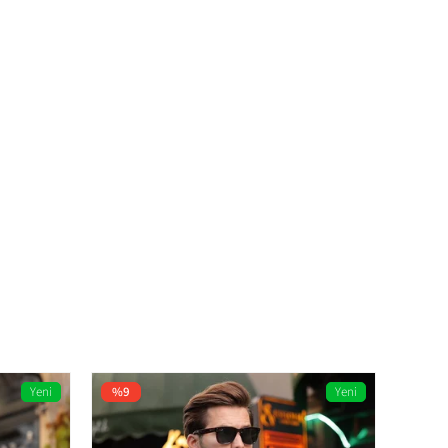
Yeni
%9
Yeni
%9
Ürün
Ürün