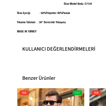
Ürün Model Kodu: E7134
Ürün İçeriği : 60%Polyester 40%Pamuk
Yıkama Talimatı : 30° Derecede Yıkayınız
MADE IN TURKEY
KULLANICI DEĞERLENDİRMELERİ
Boy / Ölçü
Kumaş Tipi
Benzer Ürünler
Boy
Cinsiyet
%9
Yeni
%9
Ürün İçeriği
Ürün
Kategori