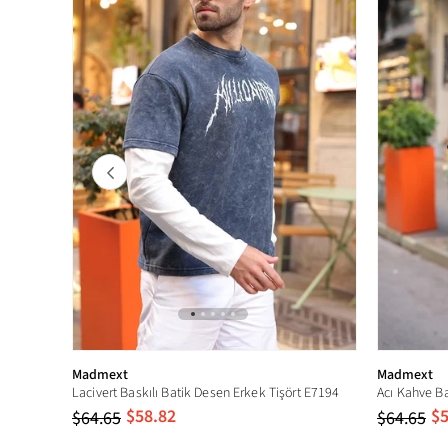
Kalıp
Yıkama Talimatı
Madmext
Madmext
Lacivert Baskılı Batik Desen Erkek Tişört E7194
Acı Kahve Ba
$58.82
$5
$64.65
$64.65