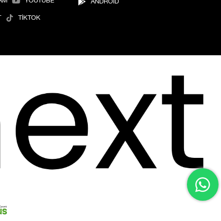
AM
YOUTUBE
ANDROİD
T
TİKTOK