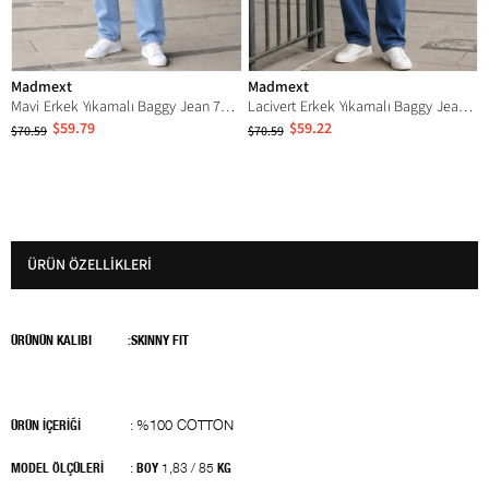
Madmext
Madmext
Mavi Erkek Yıkamalı Baggy Jean 7216
Lacivert Erkek Yıkamalı Baggy Jean 7216
$59.79
$59.22
$70.59
$70.59
ÜRÜN ÖZELLIKLERI
ÜRÜNÜN KALIBI
:SKINNY FIT
%100 COTTON
ÜRÜN İÇERİĞİ
:
MODEL ÖLÇÜLERİ
:
BOY
1,83 / 85
KG