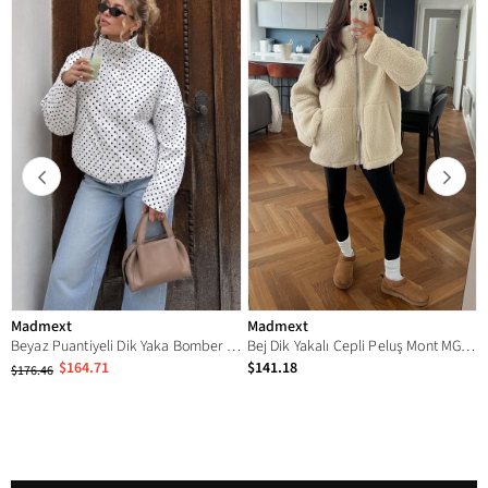
Madmext
Madmext
Beyaz Puantiyeli Dik Yaka Bomber Ceket MG2850
Bej Dik Yakalı Cepli Peluş Mont MG1966
$164.71
$141.18
$176.46