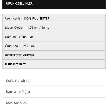
ÜRÜN ÖZELLIKLERI
Ürün İçeriği - 100% POLYESTER
Model Ölçüleri - 1,75 cm / 58 kg
Numune Bedeni - 36
Ürün Kodu - MG2204
30' DERECEDE YIKAYINIZ
MADE IN TURKEY
Kapama Şekli
Kapamasız
ÜRÜN ÖNERILERI
Kesim
Normal
Cep
Cepsiz
İADE VE DEĞIŞIM
Boy
Standart
KAMPANYALAR
Ek Özellik
Ek Özellik Mevcut Değil