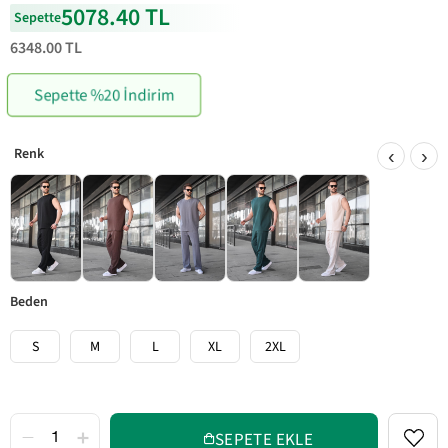
5078.40 TL
Sepette
6348.00 TL
Sepette %20 İndirim
‹
›
beden
S
M
L
XL
2XL