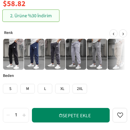
$58.82
2. Ürüne %30 İndirim
‹
›
beden
S
M
L
XL
2XL