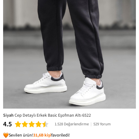
Siyah
Cep Detaylı Erkek Basic Eşofman Altı 6522
4.5
1.528 Değerlendirme
|
529 Yorum
Sevilen ürün!
31,6B kişi
favoriledi!