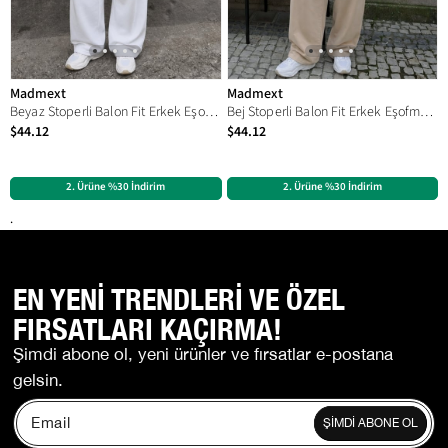
Madmext
Madmext
Beyaz Stoperli Balon Fit Erkek Eşofman Altı E6594
Bej Stoperli Balon Fit Erkek Eşofman Altı E6594
$44.12
$44.12
2. Ürüne %30 İndirim
2. Ürüne %30 İndirim
.
EN YENİ TRENDLERİ VE ÖZEL
FIRSATLARI KAÇIRMA!
Şimdi abone ol, yeni ürünler ve fırsatlar e-postana
gelsin.
ŞİMDİ ABONE OL