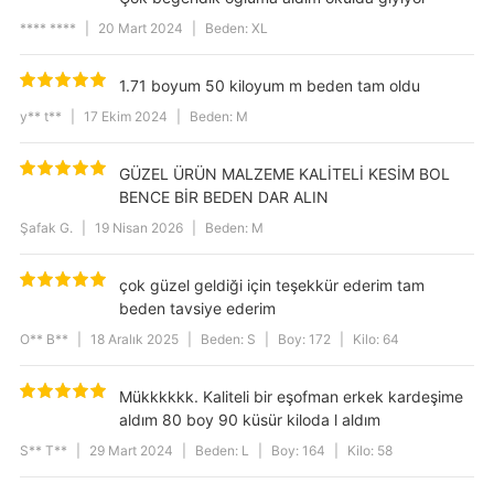
Model Ölçüleri
1,88 cm/ 86 kg
**** ****
|
20 Mart 2024
|
Beden: XL
Cep Tipi
Cepli
1.71 boyum 50 kiloyum m beden tam oldu
Desen
Düz
y** t**
|
17 Ekim 2024
|
Beden: M
GÜZEL ÜRÜN MALZEME KALİTELİ KESİM BOL
BENCE BİR BEDEN DAR ALIN
Şafak G.
|
19 Nisan 2026
|
Beden: M
çok güzel geldiği için teşekkür ederim tam
beden tavsiye ederim
O** B**
|
18 Aralık 2025
|
Beden: S
|
Boy: 172
|
Kilo: 64
Mükkkkkk. Kaliteli bir eşofman erkek kardeşime
aldım 80 boy 90 küsür kiloda l aldım
S** T**
|
29 Mart 2024
|
Beden: L
|
Boy: 164
|
Kilo: 58