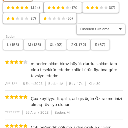
Cep
Yan Cep
(1.144)
(170)
(87)
Kesim
Rahat Kesim
(37)
(90)
Kapama Şekli
Kapamasız
Boy / Ölçü
Standart
Beden
L (158)
M (136)
XL (92)
2XL (72)
S (67)
Model
Düz
Cinsiyet
Erkek
m beden aldım biraz büyük durdu s aldım tam
Ürün İçeriği
%65 COTTON, %35 POLYESTER
oldu teşekkür ederim kaliteli ürün fiyatına göre
Kategori
Eşofman
tavsiye ederim
Ürün Detayı
Düz
Paçası Lastikli
Regular Fit
Basic
A** B**
|
8 Ekim 2025
|
Beden: M
|
Boy: 174
|
Kilo: 80
Paça Tipi
Lastikli Paça
Çox keyfiyyətli, qalın, əsl qış üçün Öz razmerinizi
Kalıp
Oversize
almaq tövsiyə olunur
Yıkama Talimatı
30 °C sıcaklıkta yıkayınız. Ağartıcı
**** ****
|
26 Aralık 2023
|
Beden: M
kullanmayınız. Düşük sıcaklıkta
ütüleyiniz. Kuru temizlemeye uygun
değildir. Tamburlu kurutma yapmayınız.
Çok beğendik oğluma aldım okulda giyiyor