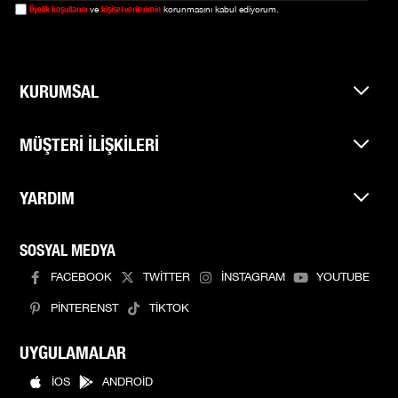
Üyelik koşullarını
kişisel verilerimin
ve
korunmasını kabul ediyorum.
KURUMSAL
MÜŞTERİ İLİŞKİLERİ
YARDIM
SOSYAL MEDYA
FACEBOOK
TWİTTER
İNSTAGRAM
YOUTUBE
PİNTERENST
TİKTOK
UYGULAMALAR
İOS
ANDROİD