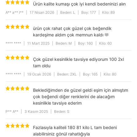
Ürün kalite kumaşı çok iyi kendi bedeninizi alın
A** a** I**
|
17 Nisan 2026
|
Beden: L
|
Boy: 177
|
Kilo: 89
ürün çok rahat çok güzel çok beğendik
kardeşime aldım çok memnun kaldı 🫶
**** ****
|
11 Mart 2025
|
Beden: M
|
Boy: 160
|
Kilo: 60
Çok güzel kesinlikle tavsiye ediyorum 100 2xl
tam oldu
**** ****
|
19 Ocak 2026
|
Beden: 2XL
|
Boy: 165
|
Kilo: 80
Beklediğimden de güzel geldi eşim için almıştım
çok beğendi diğer renklerini de alacağım
kesinlikle tavsiye ederim
P** A**
|
3 Kasım 2025
|
Beden: S
Fazlasıyla kaliteli 180 81 kilo L tam bedeni
alabilirsiniz gönül rahatlığıyla