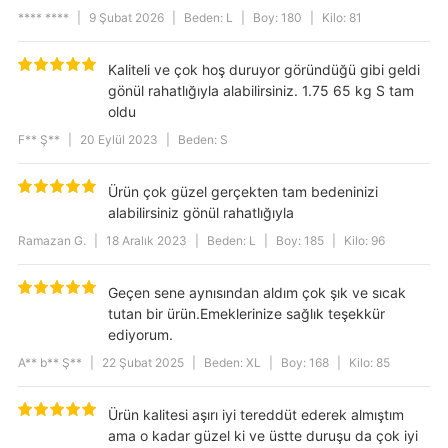
**** ****
|
9 Şubat 2026
|
Beden: L
|
Boy: 180
|
Kilo: 81
Kaliteli ve çok hoş duruyor göründüğü gibi geldi
gönül rahatlığıyla alabilirsiniz. 1.75 65 kg S tam
oldu
F** Ş**
|
20 Eylül 2023
|
Beden: S
Ürün çok güzel gerçekten tam bedeninizi
alabilirsiniz gönül rahatlığıyla
Ramazan G.
|
18 Aralık 2023
|
Beden: L
|
Boy: 185
|
Kilo: 96
Geçen sene aynısından aldım çok şık ve sıcak
tutan bir ürün.Emeklerinize sağlık teşekkür
ediyorum.
A** b** Ş**
|
22 Şubat 2025
|
Beden: XL
|
Boy: 168
|
Kilo: 85
Ürün kalitesi aşırı iyi tereddüt ederek almıştım
ama o kadar güzel ki ve üstte duruşu da çok iyi