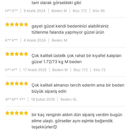
tam olarak görseldeki gibi
H** E**
|
9 Aralık 2024
|
Beden: M
|
Boy: 172
|
Kilo: 65
gayet güzel kendi bedeninizi alabilirsiniz
tütlenme falanda yapmıyor güzel ürün
K** K**
|
4 Aralık 2024
|
Beden: M
Çok kaliteli üstelik çok rahat bir kıyafet kalıpları
güzel 1.72/73 kg M beden
h** e**
|
17 Aralık 2025
|
Beden: M
|
Boy: 172
|
Kilo: 72
Çok kaliteli almanızı tercih ederim ama bir beden
büyük sipariş edin
A** M** Y**
|
18 Şubat 2026
|
Beden: XL
bir kaç renginin aldım dün sipariş verdim bugün
elime ulaştı. görseller aynı eşimle beğendik
teşekkürler😊