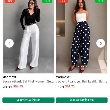
Cep
Çift
%6
Yeni
%8
Yeni
Ürün
Ürün
Kesim
Rahat Kesim
Ürün Tipi
Düz
Okula Dönüş
Üniversite
Deri Kalitesi
Parça Mevcut Değil
Paça Boyu
Uzun
Cep Sayısı
2
Kumaş Tipi
Dokuma
Kapama Şekli
Bağlamalı
Boy / Ölçü
Regular
Madmext
Madmext
Beyaz Yüksek Bel Pileli Kemerli Geniş Paça Kadın Pantolon MG2615
Lacivert Puantiyeli Beli Lastikli Balon Kadın Pantolon MG2886
Model
Düz
$93.55
$64.71
$100.00
$70.59
Cinsiyet
Kadın
Kategori
Pantolon
Sepette %10 İndirim
Sepette %10 İndirim
Ürün Detayı
Bol Paça
Cep Detaylı
Düz
Lastikli
.
Bel
Basic