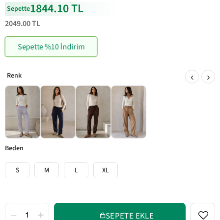
1844.10 TL
Sepette
2049.00 TL
Sepette %10 İndirim
‹
›
beden
S
M
L
XL