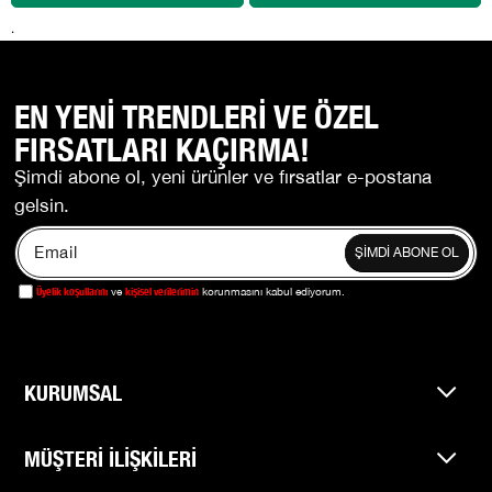
.
EN YENİ TRENDLERİ VE ÖZEL
FIRSATLARI KAÇIRMA!
Şimdi abone ol, yeni ürünler ve fırsatlar e-postana
gelsin.
ŞİMDİ ABONE OL
Üyelik koşullarını
kişisel verilerimin
ve
korunmasını kabul ediyorum.
KURUMSAL
MÜŞTERİ İLİŞKİLERİ