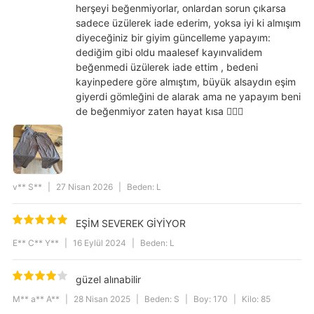
herşeyi beğenmiyorlar, onlardan sorun çıkarsa
sadece üzülerek iade ederim, yoksa iyi ki almışım
diyeceğiniz bir giyim güncelleme yapayım:
dediğim gibi oldu maalesef kayınvalidem
beğenmedi üzülerek iade ettim , bedeni
kayinpedere göre almıştım, büyük alsaydın eşim
giyerdi gömleğini de alarak ama ne yapayım beni
de beğenmiyor zaten hayat kısa 🤷🏻‍♀️
v** S**
|
27 Nisan 2026
|
Beden: L
EŞİM SEVEREK GİYİYOR
E** C** Y**
|
16 Eylül 2024
|
Beden: L
güzel alınabilir
M** a** A**
|
28 Nisan 2025
|
Beden: S
|
Boy: 170
|
Kilo: 85