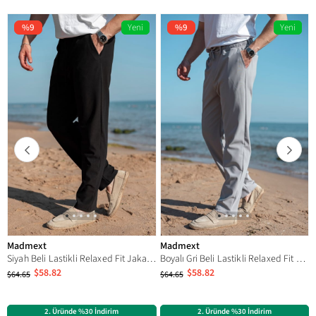
%9
Yeni
%9
Yeni
Ürün
Ürün
Madmext
Madmext
Siyah Beli Lastikli Relaxed Fit Jakarlı Erkek Pantolon E6593
Boyalı Gri Beli Lastikli Relaxed Fit Jakarlı Erkek Pantolon E6593
$58.82
$58.82
$64.65
$64.65
2. Üründe %30 İndirim
2. Üründe %30 İndirim