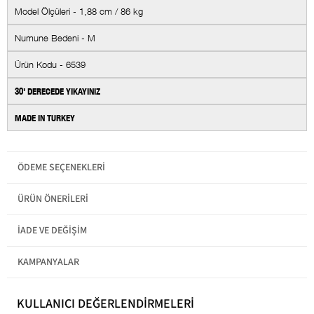
Model Ölçüleri - 1,88 cm / 86 kg
Numune Bedeni - M
Ürün Kodu - 6539
30' DERECEDE YIKAYINIZ
MADE IN TURKEY
Stil
Günlük
Trend
ÖDEME SEÇENEKLERI
Ortam
Günlük
Okula Dönüş
Üniversite
ÜRÜN ÖNERILERI
Ürün Tipi
Düz
İADE VE DEĞIŞIM
Kesim
Rahat Kesim
KAMPANYALAR
Cep
Yan Cep
Boy
Uzun
KULLANICI DEĞERLENDİRMELERİ
Materyal
%100 Pamuk