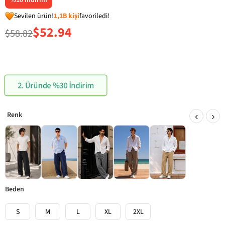
%
10
İndirim
Sevilen ürün!
1,1B kişi
favoriledi!
$52.94
$58.82
2. Üründe %30 İndirim
‹
›
beden
S
M
L
XL
2XL