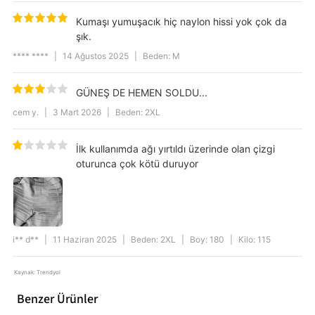
Kumaşı yumuşacık hiç naylon hissi yok çok da
şık.
**** ****
|
14 Ağustos 2025
|
Beden: M
GÜNEŞ DE HEMEN SOLDU...
cem y.
|
3 Mart 2026
|
Beden: 2XL
İlk kullanımda ağı yırtıldı üzerinde olan çizgi
oturunca çok kötü duruyor
i** d**
|
11 Haziran 2025
|
Beden: 2XL
|
Boy: 180
|
Kilo: 115
Kaynak: Trendyol
Benzer Ürünler