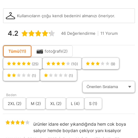
Bel
Normal Bel
Kullanıcıların çoğu kendi bedenini almanızı öneriyor.
Baskı / Nakış
Baskısız
Tekniği
4.2
Parça Sayısı
1
46 Değerlendirme
|
11 Yorum
Kullanım Alanı
Günlük
Tümü
(11)
fotoğraflı
(2)
Kalınlık
Orta
Kumaş Tipi
Dokuma
(25)
(10)
(9)
Boy / Ölçü
Standart
(1)
(1)
Model
Düz
Cinsiyet
Erkek
Beden
2XL (2)
M (2)
XL (2)
L (4)
S (1)
Ürün İçeriği
%100 Pamuk
Kategori
Pantolon
ürünler idare eder yıkandığında hem cok boya
Ürün Detayı
Lastikli Bel
Cepli
salıyor hemde boydan çekiyor yanı kısalıyor
Paça Tipi
Geniş Paça