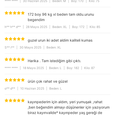
**** ****
|
30 Haziran 2025
|
Beden: M
|
Boy: 170
|
Kilo: 75
Kalıp
Relaxed
172 boy 96 kg xl beden tam oldu.urunu
Yıkama Talimatı
30 °C sıcaklıkta yıkayınız. Ağartıcı
kullanmayınız. Düşük sıcaklıkta
begendim
ütüleyiniz. Kuru temizlemeye uygun
değildir. Tamburlu kurutma yapmayınız.
h** h** d**
|
28 Mayıs 2025
|
Beden: XL
|
Boy: 172
|
Kilo: 85
Model Ölçüleri
1,88 cm/ 86 kg
guzel urun iki adet aldim kaliteli kumas
Cep Tipi
Cepli
S** i**
|
30 Mayıs 2025
|
Beden: XL
Harika . Tam istediğim gibi çıktı.
**** ****
|
18 Mayıs 2025
|
Beden: L
|
Boy: 182
|
Kilo: 87
ürün çok rahat ve güzel
o** d**
|
10 Haziran 2025
|
Beden: L
kayınpederim için aldım, yeri yumuşak ,rahat
,ben beğendim almayı düşünenler için yazıyorum
biraz kayınvalide* kayınpeder yaş gereği de