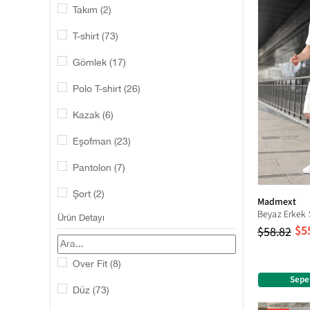
Takım
(2)
T-shirt
(73)
Gömlek
(17)
Polo T-shirt
(26)
Kazak
(6)
Eşofman
(23)
Pantolon
(7)
Şort
(2)
Madmext
Ürün Detayı
Şort Takımı
(41)
$5
$58.82
Eşofman Takımı
(9)
Over Fit
(8)
Sepe
Düz
(73)