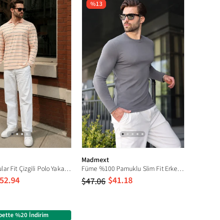
%13
Madmext
Pudra Regular Fit Çizgili Polo Yaka Erkek Tişört E7192
Füme %100 Pamuklu Slim Fit Erkek Tişört E7187
52.94
$41.18
$47.06
pette %20 İndirim