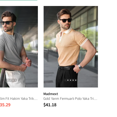
Madmext
Grimelanj Slim Fit Hakim Yaka Triko Erkek Tişört E7189
Gold Yarım Fermuarlı Polo Yaka Triko Erkek Tişört E7501
35.29
$41.18