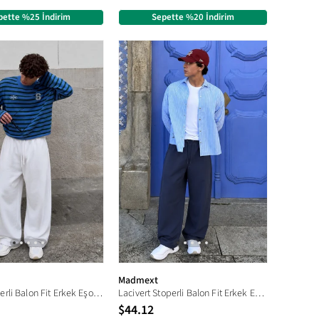
pette %25 İndirim
Sepette %20 İndirim
Madmext
Beyaz Stoperli Balon Fit Erkek Eşofman Altı E6594
Lacivert Stoperli Balon Fit Erkek Eşofman Altı E6594
$44.12