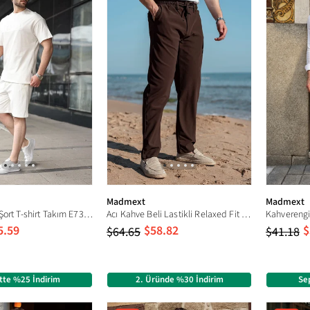
Madmext
Madmext
Beyaz Erkek Şort T-shirt Takım E7347
Acı Kahve Beli Lastikli Relaxed Fit Jakarlı Erkek Pantolon E6593
5.59
$58.82
$
$64.65
$41.18
tte %25 İndirim
2. Üründe %30 İndirim
Se