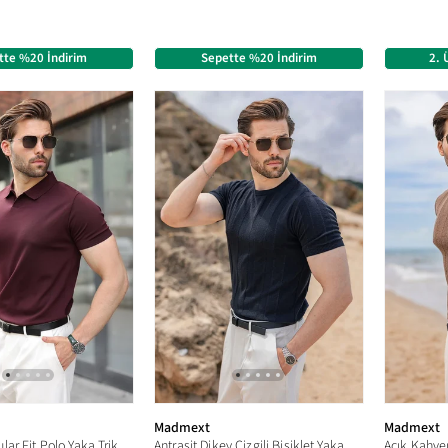
tte %20 İndirim
Sepette %20 İndirim
2. 
Madmext
Madmext
Mürdüm Regular Fit Polo Yaka Triko Erkek Tişört E7502
Antrasit Dikey Çizgili Bisiklet Yaka Triko Erkek Tişört E7505