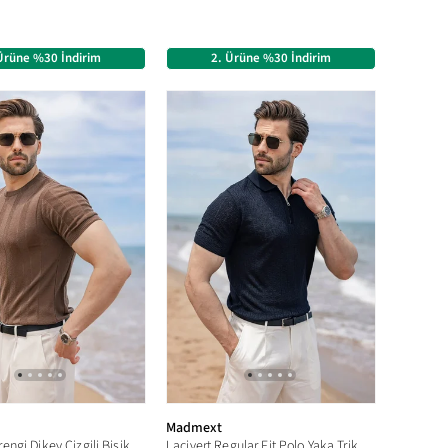
Ürüne %30 İndirim
2. Ürüne %30 İndirim
Madmext
Açık Kahverengi Dikey Çizgili Bisiklet Yaka Triko Erkek Tişört E7505
Lacivert Regular Fit Polo Yaka Triko Erkek Tişört E7503