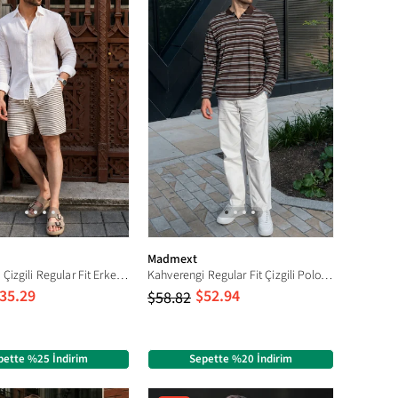
Madmext
Kahverengi Çizgili Regular Fit Erkek Şort E6563
Kahverengi Regular Fit Çizgili Polo Yaka Erkek Tişört E7192
35.29
$52.94
$58.82
pette %25 İndirim
Sepette %20 İndirim