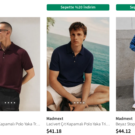
Sepette %20 İndirim
Se
Madmext
Madmext
Mürdüm Çıt Kapamalı Polo Yaka Triko Erkek Tişört E7493
Lacivert Çıt Kapamalı Polo Yaka Triko Erkek Tişört E7493
$41.18
$44.12