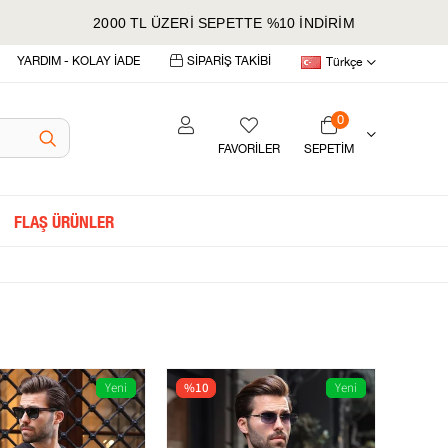
2000 TL ÜZERİ SEPETTE %10 İNDİRİM
YARDIM - KOLAY İADE
SİPARİŞ TAKİBİ
Türkçe
0
FAVORİLER
SEPETIM
FLAŞ ÜRÜNLER
Yeni
%10
Yeni
Ürün
Ürün