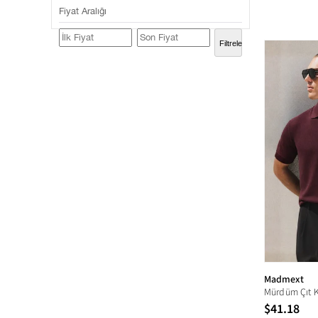
Fiyat Aralığı
6XL
Filtrele
Madmext
$41.18