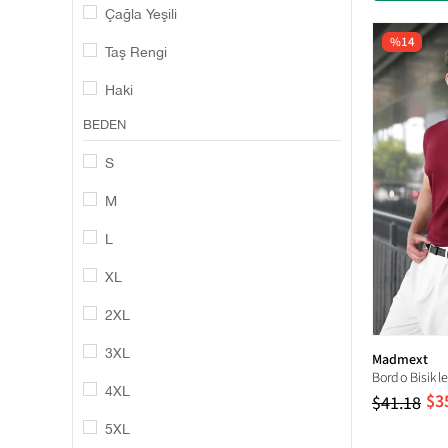
Çağla Yeşili
Desenli
(6)
%14
Taş Rengi
Haki
BEDEN
Kapuçino
S
Kahverengi
M
Camel
L
Acı Kahverengi
XL
İndigo
2XL
Kahverengi/Bej
3XL
Siyah/Beyaz
Madmext
4XL
$3
$41.18
5XL