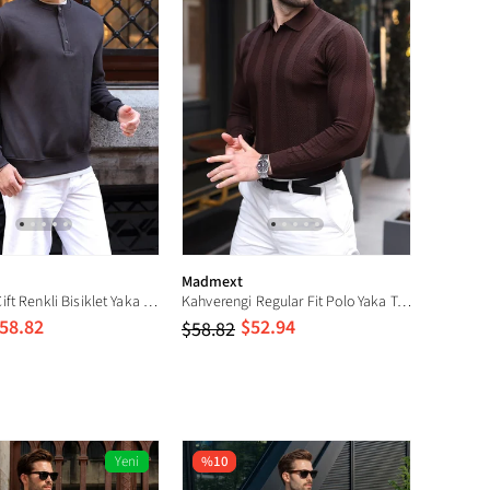
Madmext
Acı Kahve Çift Renkli Bisiklet Yaka Erkek Tişört E7196
Kahverengi Regular Fit Polo Yaka Triko Erkek Kazak E7509
58.82
$52.94
$58.82
Yeni
%10
Ürün