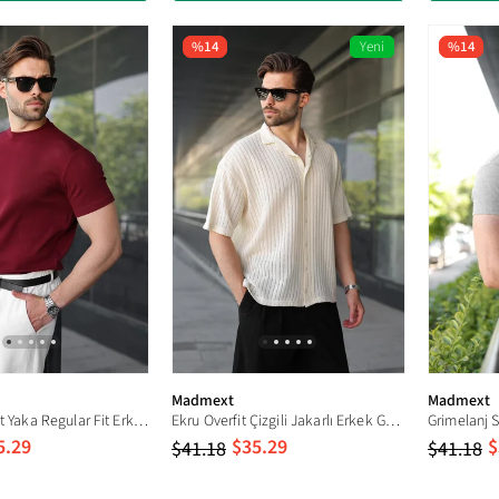
%14
Yeni
%14
Ürün
Madmext
Madmext
Bordo Bisiklet Yaka Regular Fit Erkek Tişört E7188
Ekru Overfit Çizgili Jakarlı Erkek Gömlek E6770
5.29
$35.29
$
$41.18
$41.18