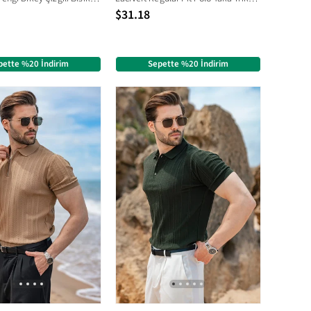
$31.18
pette %20 İndirim
Sepette %20 İndirim