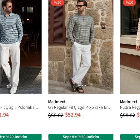
%10
%10
Madmext
Madmext
Mavi Regular Fit Çizgili Polo Yaka Erkek Tişört E7192
Gri Regular Fit Çizgili Polo Yaka Erkek Tişört E7192
2.94
$52.94
$
$58.82
$58.82
tte %20 İndirim
Sepette %20 İndirim
Se