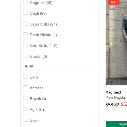
Düğmeli
(40)
%10
Cepli
(69)
Uzun Kollu
(24)
Renk Bloklu
(1)
Kısa Kollu
(110)
Baskılı
(3)
RENK
Fermuar Yaka
(1)
Ekru
Polo Yaka
(59)
Antrasit
Cep
(3)
Madmext
Boyalı Gri
Çıt Çıt Kapamalı
(5)
$5
$58.82
Açık Gri
Bol Paça
(28)
Siyah
Oversize
(13)
Sepe