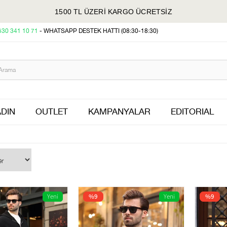
1500 TL ÜZERİ KARGO ÜCRETSİZ
530 341 10 71
- WHATSAPP DESTEK HATTI (08:30-18:30)
DIN
OUTLET
KAMPANYALAR
EDITORIAL
Yeni
%9
Yeni
%9
Ürün
Ürün