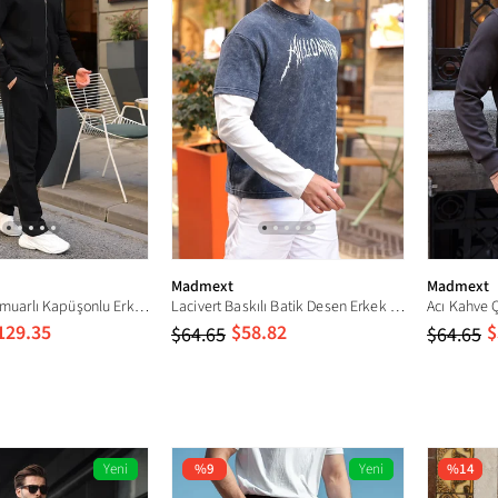
Madmext
Madmext
Siyah Çift Fermuarlı Kapüşonlu Erkek Eşofman Takımı E7371
Lacivert Baskılı Batik Desen Erkek Tişört E7194
129.35
$58.82
$
$64.65
$64.65
Yeni
%9
Yeni
%14
Ürün
Ürün