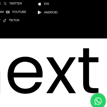
K
TWİTTER
İOS
AM
YOUTUBE
ANDROİD
T
TİKTOK