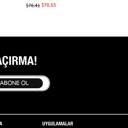
$70.53
$58.82
$76.41
AÇIRMA!
 ABONE OL
A
UYGULAMALAR