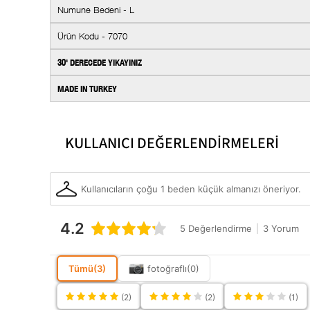
Numune Bedeni - L
Ürün Kodu - 7070
30' DERECEDE YIKAYINIZ
MADE IN TURKEY
Boy / Ölçü
KULLANICI DEĞERLENDİRMELERİ
Kumaş Tipi
Boy
Cinsiyet
Kullanıcıların çoğu 1 beden küçük almanızı öneriyor.
Kategori
4.2
5 Değerlendirme
|
3 Yorum
Ürün Detayı
Kalıp
Tümü
(3)
fotoğraflı
(0)
Yaka Tipi
(2)
(2)
(1)
Desen