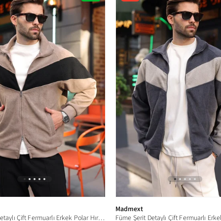
Ürün
Madmext
Vizon Şerit Detaylı Çift Fermuarlı Erkek Polar Hırka E7191