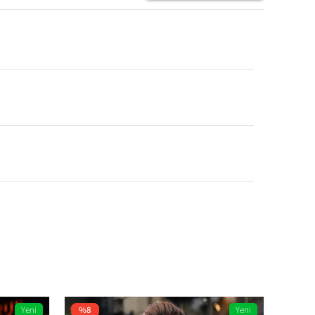
Yeni
%8
Yeni