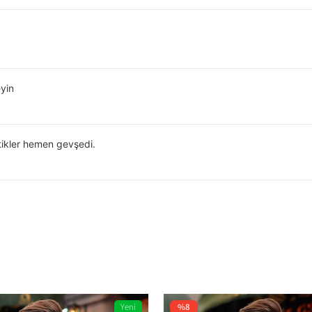
yin
tikler hemen gevşedi.
Yeni
%8