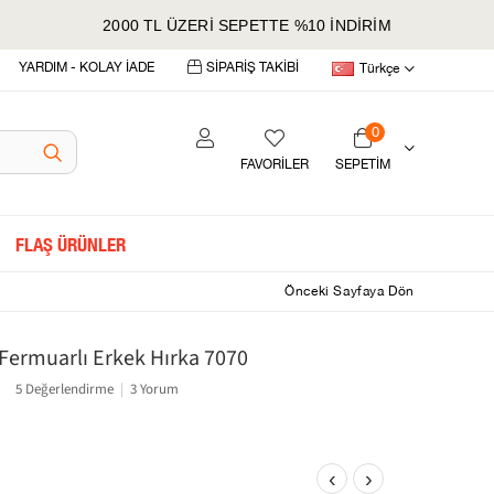
2000 TL ÜZERİ SEPETTE %10 İNDİRİM
YARDIM - KOLAY İADE
SİPARİŞ TAKİBİ
Türkçe
0
FAVORİLER
SEPETIM
FLAŞ ÜRÜNLER
Önceki Sayfaya Dön
ermuarlı Erkek Hırka 7070
5 Değerlendirme
|
3 Yorum
‹
›