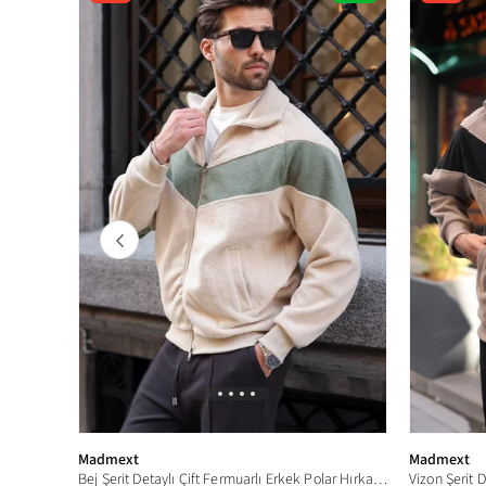
Ürün
Madmext
Madmext
Bej Şerit Detaylı Çift Fermuarlı Erkek Polar Hırka E7191