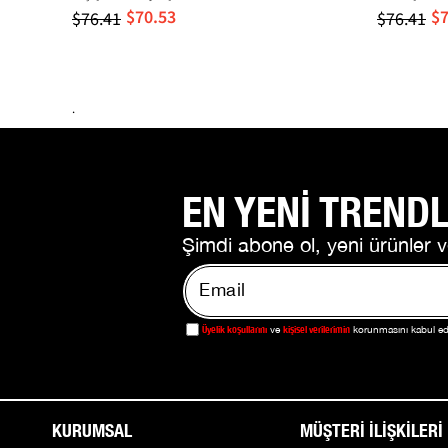
$70.53
$7
$76.41
$76.41
.
EN YENİ TRENDL
Şimdi abone ol, yeni ürünler v
Üyelik koşullarını
kişisel verilerimin
ve
korunmasını kabul e
KURUMSAL
MÜŞTERİ İLİŞKİLERİ