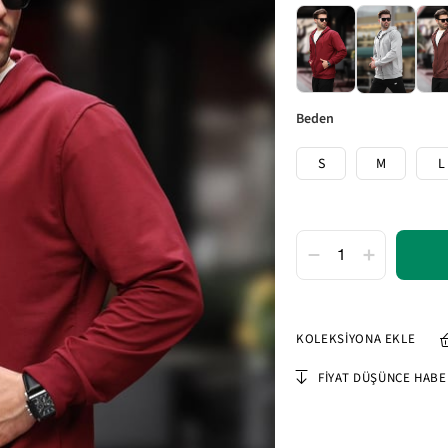
beden
S
M
L
KOLEKSIYONA EKLE
FIYAT DÜŞÜNCE HABE