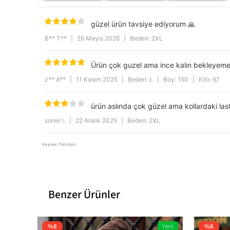
güzel ürün tavsiye ediyorum 🙏
B** T**
|
26 Mayıs 2026
|
Beden: 2XL
Ürün çok guzel ama ince kalın bekleyeme
z** A**
|
11 Kasım 2025
|
Beden: L
|
Boy: 150
|
Kilo: 67
ürün aslında çok güzel ama kollardaki las
soner i.
|
22 Aralık 2025
|
Beden: 2XL
Kaynak: Trendyol
Benzer Ürünler
%8
Yeni
%8