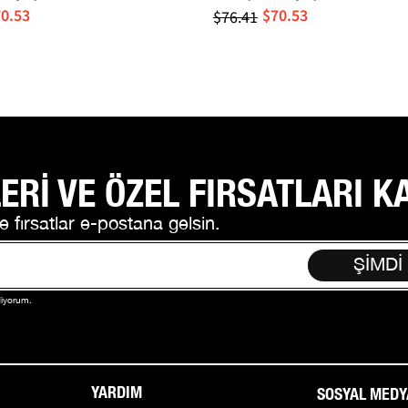
0.53
$70.53
$76.41
ERİ VE ÖZEL FIRSATLARI K
e fırsatlar e-postana gelsin.
ŞİMDİ
diyorum.
YARDIM
SOSYAL MEDY