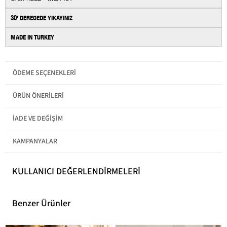
30' DERECEDE YIKAYINIZ
MADE IN TURKEY
Cinsiyet
Kadın
ÖDEME SEÇENEKLERI
Kategori
Etek
Ürün Detayı
Çizgili
Regular Fit
ÜRÜN ÖNERILERI
İADE VE DEĞIŞIM
KAMPANYALAR
KULLANICI DEĞERLENDİRMELERİ
Benzer Ürünler