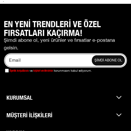
.
EN YENİ TRENDLERİ VE ÖZEL
FIRSATLARI KAÇIRMA!
Şimdi abone ol, yeni ürünler ve fırsatlar e-postana
gelsin.
ŞİMDİ ABONE OL
Üyelik koşullarını
kişisel verilerimin
ve
korunmasını kabul ediyorum.
KURUMSAL
MÜŞTERİ İLİŞKİLERİ