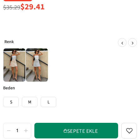
$29.41
$35.29
‹
›
beden
S
M
L