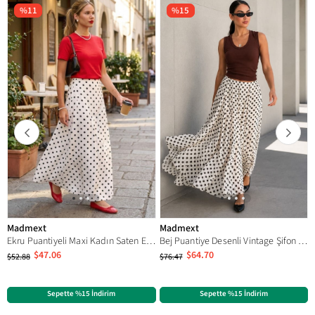
%11
%15
Madmext
Madmext
Ekru Puantiyeli Maxi Kadın Saten Etek MG2725
Bej Puantiye Desenli Vintage Şifon Maxi Etek MG2776
$47.06
$64.70
$52.88
$76.47
Sepette %15 İndirim
Sepette %15 İndirim