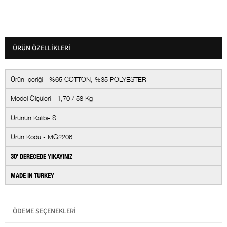
ÜRÜN ÖZELLIKLERI
Ürün İçeriği - %65 COTTON, %35 POLYESTER
Model Ölçüleri - 1,70 / 58 Kg
Ürünün Kalıbı- S
Ürün Kodu - MG2206
30' DERECEDE YIKAYINIZ
MADE IN TURKEY
Kumaş Tipi
Dokuma
ÖDEME SEÇENEKLERI
Boy
Uzun