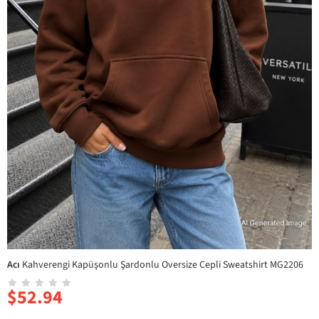
Acı
Kahverengi Kapüşonlu Şardonlu Oversize Cepli Sweatshirt MG2206
$52.94