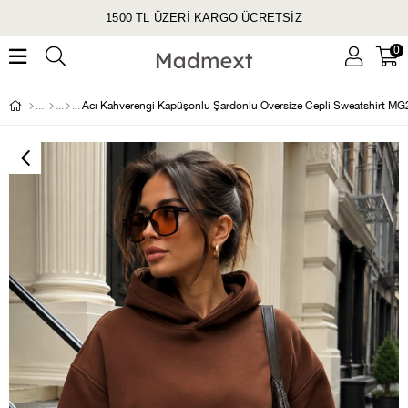
1500 TL ÜZERİ KARGO ÜCRETSİZ
0
Acı Kahverengi Kapüşonlu Şardonlu Oversize Cepli Sweatshirt M