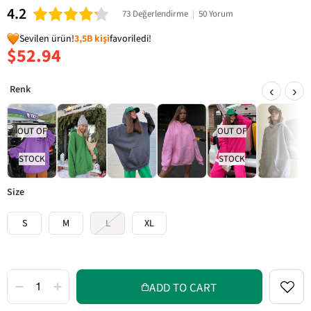
4.2
73 Değerlendirme
|
50 Yorum
Sevilen ürün!
3,5B kişi
favoriledi!
$52.94
‹
›
OUT OF
OUT OF
STOCK
STOCK
size
S
M
L
XL