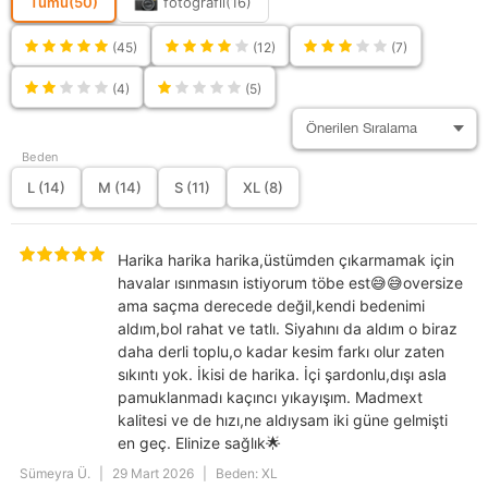
Tümü
(50)
fotoğraflı
(16)
Siluet
Basic
Ortam
Günlük
(45)
(12)
(7)
Sürdürülebilirlik
Hayır
(4)
(5)
Detayı
Deri Kalitesi
Parça Mevcut Değil
Beden
Cep Sayısı
1
L (14)
M (14)
S (11)
XL (8)
Koleksiyon
Basic
Kol Tipi
Uzun
Harika harika harika,üstümden çıkarmamak için
Model
Düz
Oversize
havalar ısınmasın istiyorum töbe est😅😅oversize
ama saçma derecede değil,kendi bedenimi
Kumaş Tipi
Dokuma
aldım,bol rahat ve tatlı. Siyahını da aldım o biraz
Stil
Sokak Stili
daha derli toplu,o kadar kesim farkı olur zaten
sıkıntı yok. İkisi de harika. İçi şardonlu,dışı asla
Kalınlık
Kalın
pamuklanmadı kaçıncı yıkayışım. Madmext
kalitesi ve de hızı,ne aldıysam iki güne gelmişti
Kumaş/İplik Özellik
3 İplik Şardonlu
en geç. Elinize sağlık🌟
Kullanım Alanı
Günlük
Sümeyra Ü.
|
29 Mart 2026
|
Beden: XL