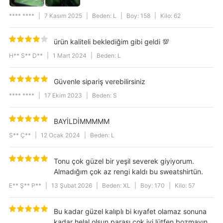
**** ****
|
7 Kasım 2025
|
Beden: L
|
Boy: 158
|
Kilo: 62
ürün kaliteli beklediğim gibi geldi 💯
H** S** D**
|
1 Mart 2024
|
Beden: L
Güvenle sipariş verebilirsiniz
**** ****
|
17 Ekim 2023
|
Beden: S
BAYİLDİMMMMM
S** Ç**
|
12 Ocak 2024
|
Beden: L
Tonu çok güzel bir yeşil severek giyiyorum.
Almadığım çok az rengi kaldı bu sweatshirtün.
E** Ş** P**
|
13 Şubat 2026
|
Beden: XL
|
Boy: 170
|
Kilo: 57
Bu kadar güzel kalıplı bi kıyafet olamaz sonuna
kadar helal olsun parası çok iyi lütfen bozmayın