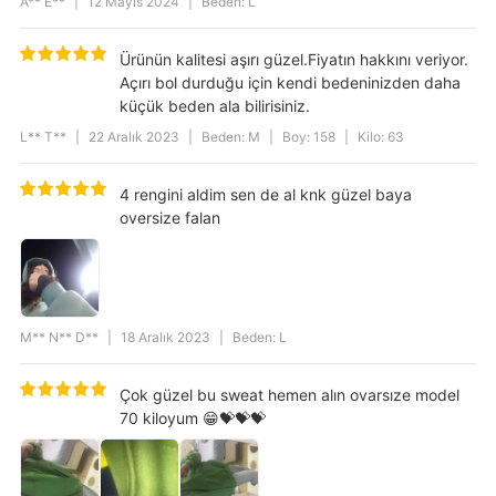
A** E**
|
12 Mayıs 2024
|
Beden: L
Ürünün kalitesi aşırı güzel.Fiyatın hakkını veriyor.
Açırı bol durduğu için kendi bedeninizden daha
küçük beden ala bilirisiniz.
L** T**
|
22 Aralık 2023
|
Beden: M
|
Boy: 158
|
Kilo: 63
4 rengini aldim sen de al knk güzel baya
oversize falan
M** N** D**
|
18 Aralık 2023
|
Beden: L
Çok güzel bu sweat hemen alın ovarsıze model
70 kiloyum 😁💝💝💝