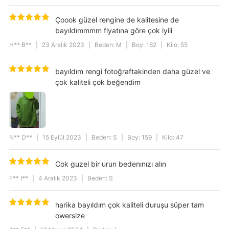
Parça Sayısı
1
ürün içeriği
%65 COTTON, %35 POLYESTER
Çoook güzel rengine de kalitesine de
bayıldımmmm fiyatına göre çok iyiii
Drop
Oversize
H** B**
|
23 Aralık 2023
|
Beden: M
|
Boy: 162
|
Kilo: 55
Collar
Kapüşonlu
Yıkama Talimatı
30 °C sıcaklıkta yıkayınız. Ağartıcı
bayıldım rengi fotoğraftakinden daha güzel ve
kullanmayınız. Düşük sıcaklıkta
çok kaliteli çok beğendim
ütüleyiniz. Kuru temizlemeye uygun
değildir. Tamburlu kurutma yapmayınız.
Model Ölçüleri
1,75 cm / 56 kg
Cep Tipi
Kanguru Cep
N** D**
|
15 Eylül 2023
|
Beden: S
|
Boy: 159
|
Kilo: 47
Pattern
Basic
Cok guzel bir urun bedenınızı alın
F** I**
|
4 Aralık 2023
|
Beden: S
harika bayıldım çok kaliteli duruşu süper tam
owersize