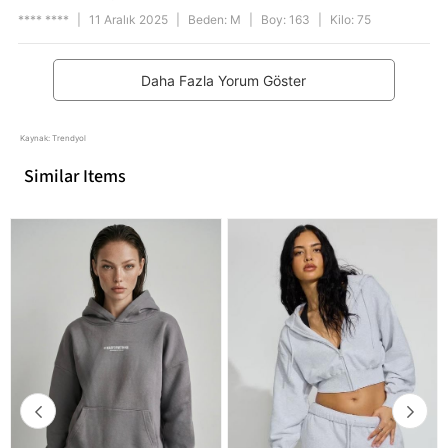
**** ****
|
11 Aralık 2025
|
Beden: M
|
Boy: 163
|
Kilo: 75
Daha Fazla Yorum Göster
Kaynak: Trendyol
Similar Items