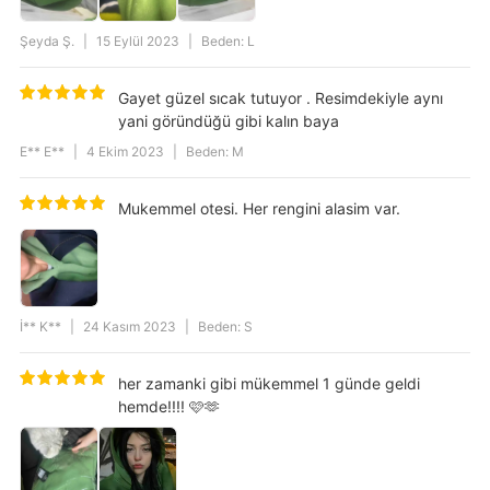
Şeyda Ş.
|
15 Eylül 2023
|
Beden: L
Gayet güzel sıcak tutuyor . Resimdekiyle aynı
yani göründüğü gibi kalın baya
E** E**
|
4 Ekim 2023
|
Beden: M
Mukemmel otesi. Her rengini alasim var.
İ** K**
|
24 Kasım 2023
|
Beden: S
her zamanki gibi mükemmel 1 günde geldi
hemde!!!! 🩷🫶