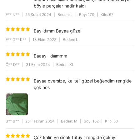
böyle parçalar nadir kaldı
F** N**
|
26 Şubat 2024
|
Beden: L
|
Boy: 170
|
Kilo: 67
Bayıldımm Bayaa güzel
E** G** K**
|
13 Ekim 2023
|
Beden: L
Baaayıllldııımmm
Ö** D**
|
31 Ekim 2024
|
Beden: XL
Bayaa oversize, kaliteli güzel beğendim rengide
çok hoş
B** B**
|
25 Haziran 2024
|
Beden: M
|
Boy: 162
|
Kilo: 50
Çok kalın ve sıcak tutuyır rengide çok iyi