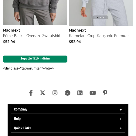
Madmext
Madmext
Füme Baskılı Oversize Sweatshirt MG1287
Karmelanj Crop Kapşonlu Fermuarlı Kadın Sweatshirt MG2608
$52.94
$52.94
Sepette %10 İndirim
<div class="tabYorumlar"></div>
Company
Help
Quick Links