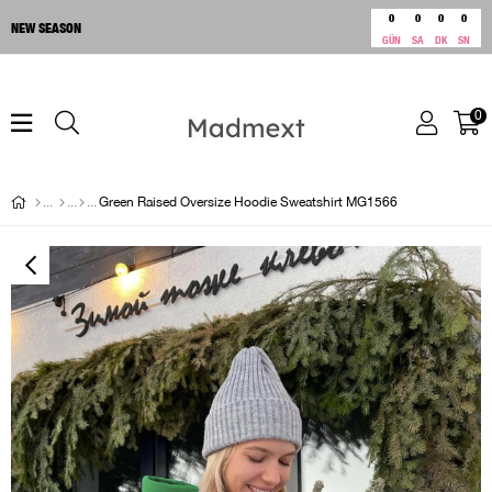
0
0
0
0
NEW SEASON
GÜN
SA
DK
SN
0
Green Raised Oversize Hoodie Sweatshirt MG1566