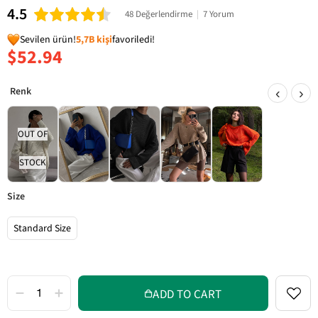
4.5
48 Değerlendirme
|
7 Yorum
Sevilen ürün!
5,7B kişi
favoriledi!
$52.94
‹
›
OUT OF
STOCK
size
Standard Size