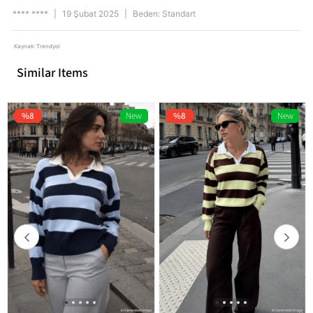
**** ****
|
19 Şubat 2025
|
Beden: Standart
Kaynak: Trendyol
Similar Items
%8
New
%8
New
Item
Item