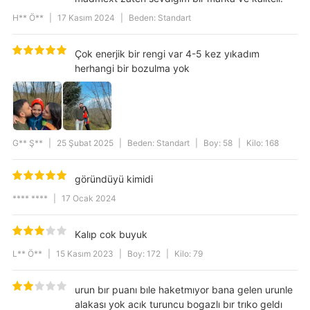
H** Ö**
|
17 Kasım 2024
|
Beden: Standart
Çok enerjik bir rengi var 4-5 kez yıkadım
herhangi bir bozulma yok
G** Ş**
|
25 Şubat 2025
|
Beden: Standart
|
Boy: 58
|
Kilo: 168
göründüyü kimidi
**** ****
|
17 Ocak 2024
Kalıp cok buyuk
L** Ö**
|
15 Kasım 2023
|
Boy: 172
|
Kilo: 79
urun bır puanı bıle haketmıyor bana gelen urunle
alakası yok acık turuncu bogazlı bır trıko geldı