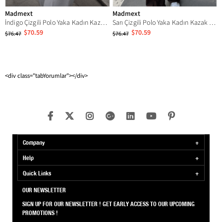
Madmext
Madmext
İndigo Çizgili Polo Yaka Kadın Kazak MG2882
Sarı Çizgili Polo Yaka Kadın Kazak MG2882
$70.59
$70.59
$76.47
$76.47
<div class="tabYorumlar"></div>
Company
Help
Quick Links
OUR NEWSLETTER
SIGN UP FOR OUR NEWSLETTER ! GET EARLY ACCESS TO OUR UPCOMING
PROMOTIONS !