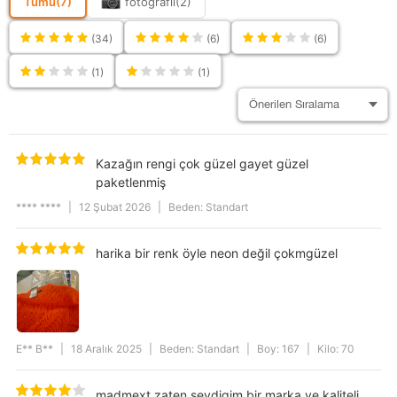
Tümü
(7)
fotoğraflı
(2)
(34)
(6)
(6)
(1)
(1)
Kazağın rengi çok güzel gayet güzel
paketlenmiş
**** ****
|
12 Şubat 2026
|
Beden: Standart
harika bir renk öyle neon değil çokmgüzel
E** B**
|
18 Aralık 2025
|
Beden: Standart
|
Boy: 167
|
Kilo: 70
madmext zaten sevdigim bir marka ve kaliteli.