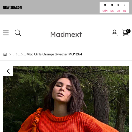
0
0
0
0
NEW SEASON
GÜN
SA
DK
SN
0
Mad Girls Orange Sweater MG1264