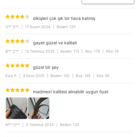
dikişleri çok şık bir hava katmış
D** S**
|
17 Kasım 2024
|
Beden: 120
gayet güzel ve kaliteli
B** Ç**
|
12 Temmuz 2025
|
Beden: 115
|
Boy: 178
|
Kilo: 74
güzel bir şey
Esra P.
|
6 Ekim 2025
|
Beden: 120
|
Boy: 165
|
Kilo: 56
madmext kalitesi alınabilir uygun fıyat
M** D**
|
5 Temmuz 2024
|
Beden: 120