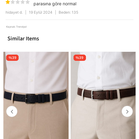
parasına göre normal
hidayet d.
|
19 Eylül 2024
|
Beden: 135
Kaynak: Trendyol
Similar Items
%39
%39