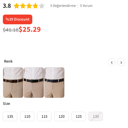
3.8
5 Değerlendirme
|
5 Yorum
%
39
Discount
$25.29
$41.18
‹
›
size
135
110
115
120
125
130