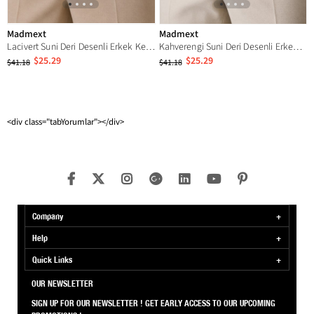
Madmext
Madmext
Lacivert Suni Deri Desenli Erkek Kemer 7223
Kahverengi Suni Deri Desenli Erkek Kemer 7223
$25.29
$25.29
$41.18
$41.18
<div class="tabYorumlar"></div>
Company
Help
Quick Links
OUR NEWSLETTER
SIGN UP FOR OUR NEWSLETTER ! GET EARLY ACCESS TO OUR UPCOMING