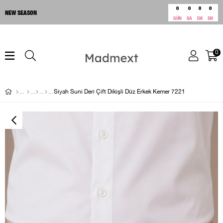
0
0
0
0
NEW SEASON
GÜN
SA
DK
SN
0
Siyah Suni Deri Çift Dikişli Düz Erkek Kemer 7221