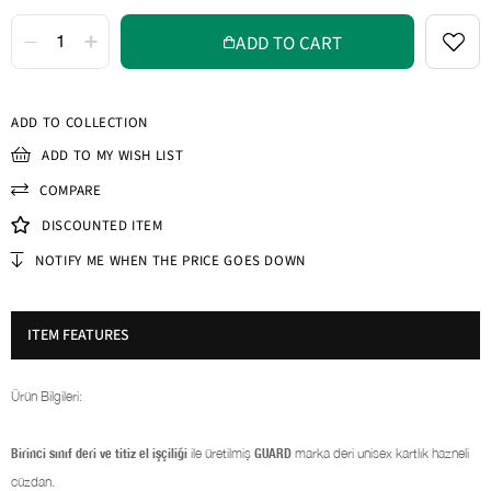
ADD TO COLLECTION
ADD TO MY WISH LIST
COMPARE
DISCOUNTED ITEM
NOTIFY ME WHEN THE PRICE GOES DOWN
ITEM FEATURES
Ürün Bilgileri:
Birinci sınıf deri ve titiz el işçiliği
ile üretilmiş
GUARD
marka deri unisex kartlık hazneli
cüzdan.