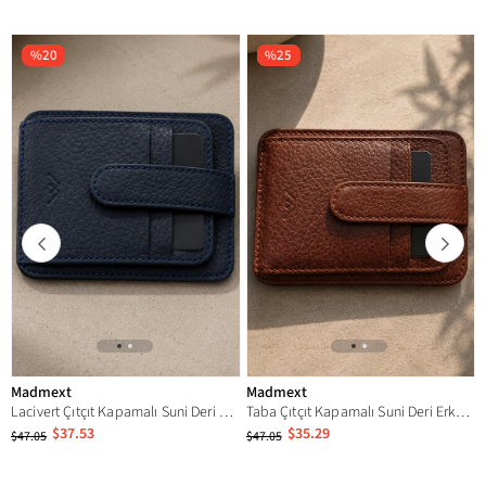
%20
%25
Madmext
Madmext
Lacivert Çıtçıt Kapamalı Suni Deri Erkek Kartlık 7261
Taba Çıtçıt Kapamalı Suni Deri Erkek Kartlık 7261
$37.53
$35.29
$47.05
$47.05