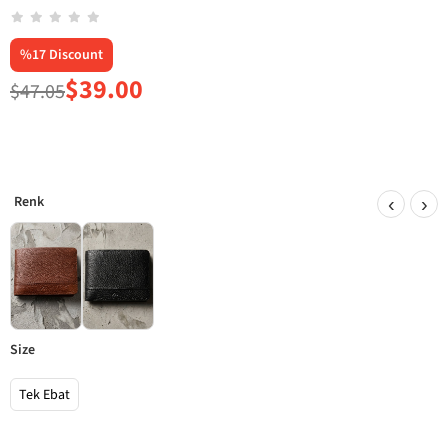
%
17
Discount
$39.00
$47.05
‹
›
size
Tek Ebat