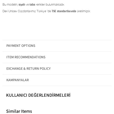
Bu modelin;
siyah
ve
taba
renkleri bulunmaktadır.
Deri Unisex Cüzdanlarımız Türkiye 'de
TSE standartlarında
üretilmiştir.
PAYMENT OPTIONS
Boyut
Standart
ITEM RECOMMENDATIONS
EXCHANGE & RETURN POLICY
KAMPANYALAR
KULLANICI DEĞERLENDİRMELERİ
Similar Items