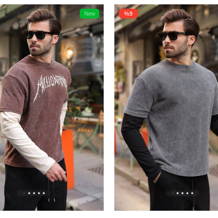
New
%9
1
Item
%100 Pamuk
Kısa Kol
Yok
Üniversite
Young
Regular
%100 COTTON
Men
T-shirt
Printed
Over Fit
Half Sleeves
Crew Neck
Basic
Regular
Bike Collar