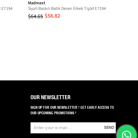
Madmext
Madmex
z. Kuru temizlemeye uygun değildir.
t E7194
Siyah Baskılı Batik Desen Erkek Tişört E7194
Ekru Çift
$58.82
$64.65
$64.65
OUR NEWSLETTER
SIGN UP FOR OUR NEWSLETTER ! GET EARLY ACCESS TO
OUR UPCOMING PROMOTIONS !
SEND