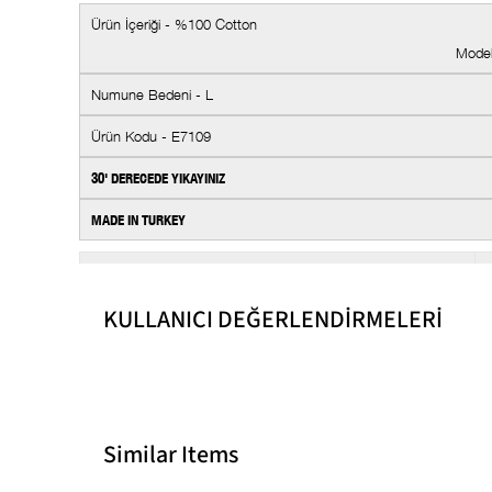
Ürün İçe
Model
Numune Bedeni - L
Ürün Kodu - E7109
30' DERECEDE YIKAYINIZ
MADE IN TURKEY
Ek Özellik
Stil
KULLANICI DEĞERLENDİRMELERİ
Kumaş Tipi
Kalınlık
Boy
Similar Items
Kol Tipi
Kullanım Alanı