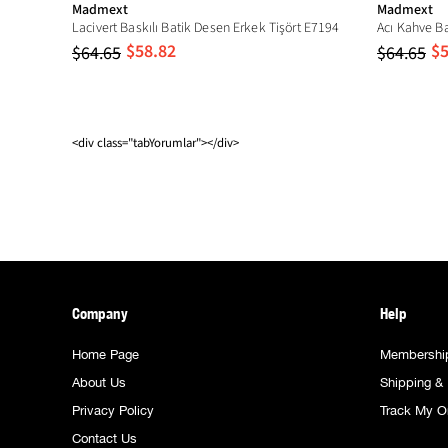
Madmext
Madmext
Yıkama Talimatı
Lacivert Baskılı Batik Desen Erkek Tişört E7194
Acı Kahve Ba
$58.82
$5
$64.65
$64.65
Model Ölçüleri
Cep Tipi
Pattern
<div class="tabYorumlar"></div>
Company
Help
Home Page
Membershi
About Us
Shipping & 
Privacy Policy
Track My O
Contact Us