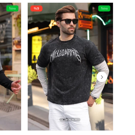
New
%9
New
%9
Item
Item