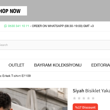
HOP NOW
0530 341 10 71
- ORDER ON WHATSAPP (08:30-19:00) GMT +3
OUTLET
BAYRAM KOLEKSİYONU
EDITORIA
ic Erkek T-shirt E7109
Siyah
Bisiklet Yak
%
17
Discount