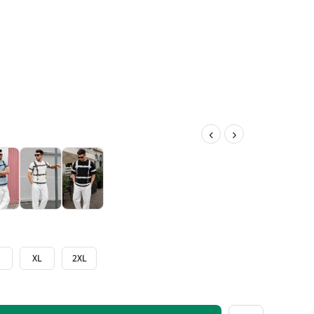
‹
›
XL
2XL