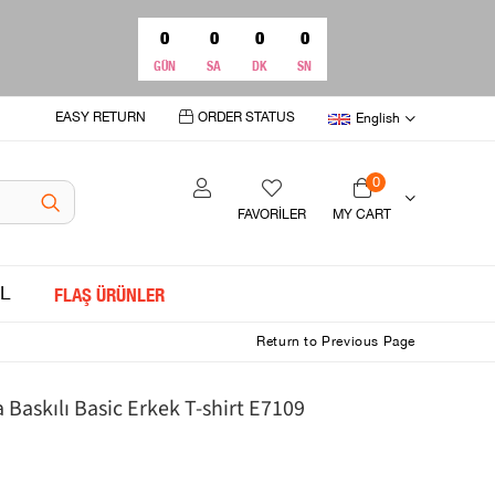
0
0
0
0
GÜN
SA
DK
SN
EASY RETURN
ORDER STATUS
English
0
FAVORİLER
MY CART
L
FLAŞ ÜRÜNLER
Return to Previous Page
a Baskılı Basic Erkek T-shirt E7109