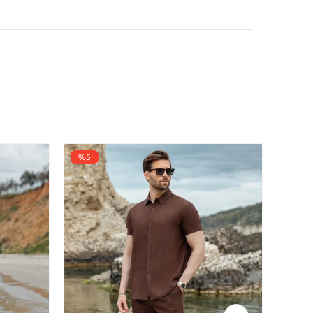
%5
%5