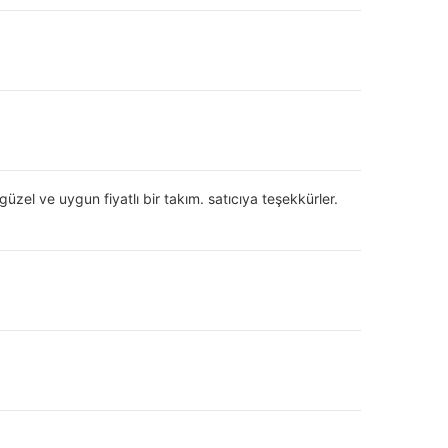
zel ve uygun fiyatlı bir takım. satıcıya teşekkürler.
z. Kuru temizlemeye uygun değildir.