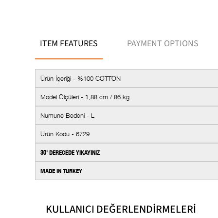
ITEM FEATURES
PAYMENT OPTIONS
Ürün İçeriği - %100 COTTON
Model Ölçüleri - 1,88 cm / 86 kg
Numune Bedeni - L
Ürün Kodu - 6729
30' DERECEDE YIKAYINIZ
MADE IN TURKEY
Stil
KULLANICI DEĞERLENDİRMELERİ
Cep Sayısı