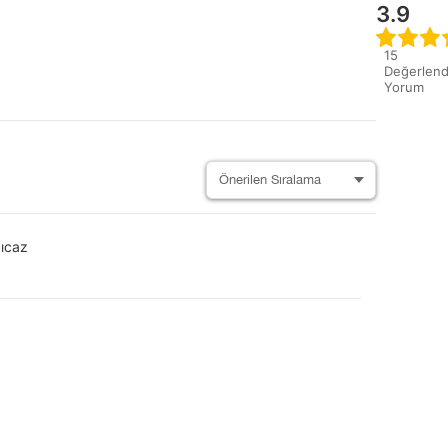
3.9
15
Değerlend
Yorum
pıcaz