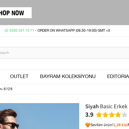
HOP NOW
0530 341 10 71
- ORDER ON WHATSAPP (08:30-19:00) GMT +3
OUTLET
BAYRAM KOLEKSİYONU
EDITORIA
ımı 6729
Siyah
Basic Erkek 
3.9
Sevilen ürün!
1,1B kişi