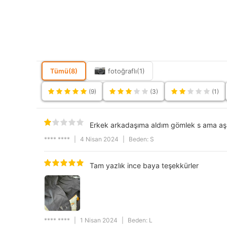
Kumaş Teknolojisi
Paça Boyu
Ortam
Ürün Tipi
Tümü
(8)
fotoğraflı
(1)
Kol Boyu
Kesim
(9)
(3)
(1)
Cep
Boy
Erkek arkadaşıma aldım gömlek s ama aşırı
**** ****
|
4 Nisan 2024
|
Beden: S
Bel
Parça Sayısı
Tam yazlık ince baya teşekkürler
Kullanım Alanı
Kalınlık
Kumaş Tipi
**** ****
|
1 Nisan 2024
|
Beden: L
Kapama Şekli