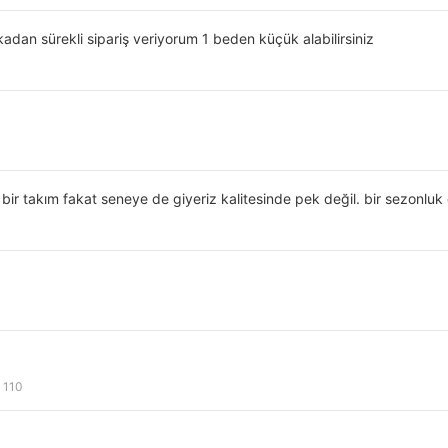
Düz
dan sürekli sipariş veriyorum 1 beden küçük alabilirsiniz
Kısa Kol
Men
%100 COTTON
Short Suit
Buttoned
Düğme
Cep
r takım fakat seneye de giyeriz kalitesinde pek değil. bir sezonluk gü
Standart
Gömlek Yaka
30 °C sıcaklıkta yıkayınız. Ağartıcı kullanmayınız. Düşük sıcaklıkta ütüleyini
Tamburlu kurutma yapmayınız.
Yandan Cepli
Solid Color
: 110