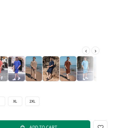
‹
›
XL
2XL