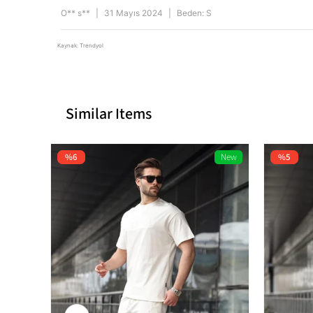
O** s**
|
31 Mayıs 2024
|
Beden: S
Kaynak: Trendyol
Similar Items
%6
New
%5
Item