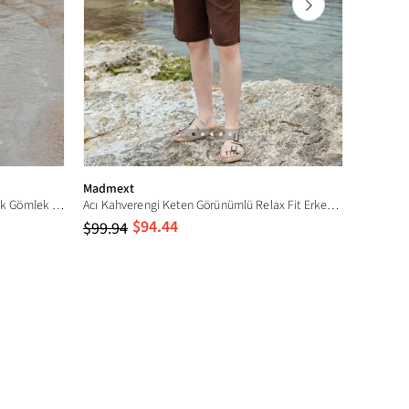
Madmext
Madmex
Vizon Keten Görünümlü Relax Fit Erkek Gömlek Şort Takım E7364
Acı Kahverengi Keten Görünümlü Relax Fit Erkek Gömlek Şort Takım E7364
$94.44
$99.94
$99.94