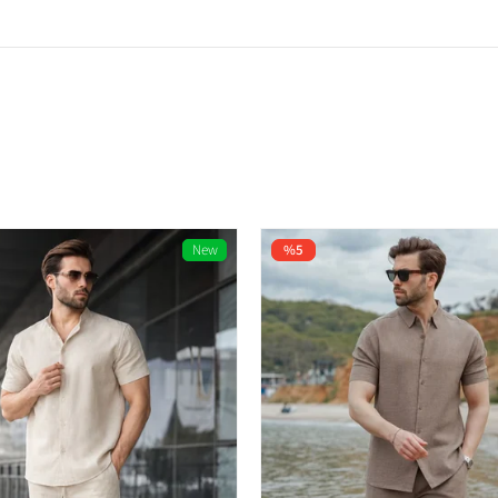
New
%5
Item