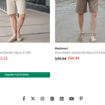
Madmext
ort Gömlek Takım E7350
2.21
$94.44
$99.94
Sepette %25 İndirim