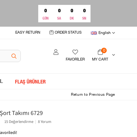
0
0
0
0
GÜN
SA
DK
SN
EASY RETURN
ORDER STATUS
English
0
FAVORİLER
MY CART
L
FLAŞ ÜRÜNLER
Return to Previous Page
Şort Takımı 6729
15 Değerlendirme
|
8 Yorum
favoriledi!