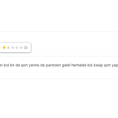
Hızlı Kuruyan
Kısa
Günlük
Düz
Kısa Kol
Rahat Kesim
(2)
Çift
Standart
Standart
 bol bir de şort yerine de pantolon geldi herhalde biz kesip şort ya
Normal Bel
2
Günlük
İnce
Dokuma
Düğmeli