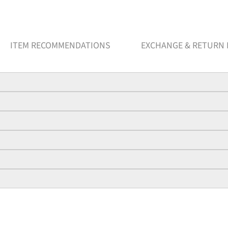
ITEM RECOMMENDATIONS
EXCHANGE & RETURN 
Trend
Günlük
Sokak Stili
2