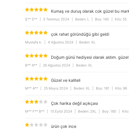
Model
Kumaş ve duruş olarak cok güzel bu marka
Kol Tipi
Ş** S**
|
5 Temmuz 2024
|
Beden: L
|
Boy: 160
|
Kilo: 55
Gender
çok rahat göründüğü gibi geldi
ürün içeriği
Mustafa k.
|
4 Ağustos 2024
|
Beden: XL
Category
Product Features
Doğum günü hediyesi olarak aldım. güzel bi
Drop
B** A**
|
26 Ağustos 2024
|
Beden: XL
Collar
Güzel ve kaliteli
Yıkama Talimatı
M** A**
|
25 Mayıs 2024
|
Beden: XL
|
Boy: 181
|
Kilo: 96
Cep Tipi
Çok harika değil açıkçası
Pattern
M** F** B**
|
15 Eylül 2024
|
Beden: 2XL
|
Boy: 180
|
Kilo
ürün çok ince