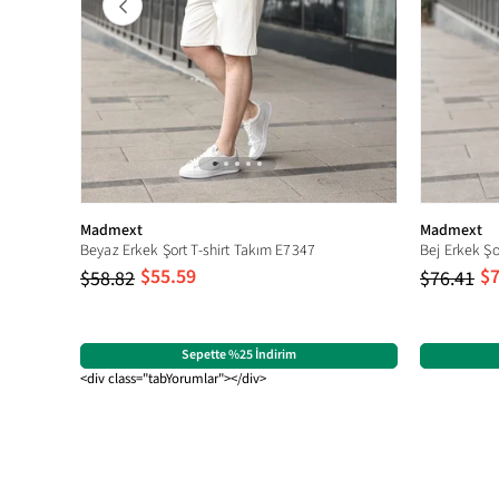
Madmext
Madmext
Beyaz Erkek Şort T-shirt Takım E7347
Bej Erkek Ş
$55.59
$7
$58.82
$76.41
Sepette %25 İndirim
<div class="tabYorumlar"></div>