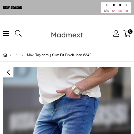
0
0
0
0
NEW SEASON
GÜN
SA
DK
SN
0
Mavi Taşlanmış Slim Fit Erkek Jean 6342