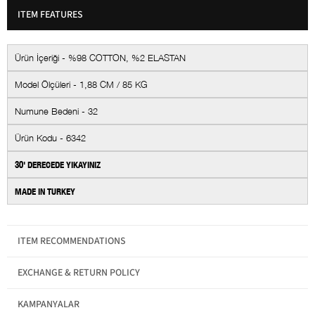
ITEM FEATURES
Ürün İçeriği - %98 COTTON, %2 ELASTAN
Model Ölçüleri - 1,88 CM / 85 KG
Numune Bedeni - 32
Ürün Kodu - 6342
30' DERECEDE YIKAYINIZ
MADE IN TURKEY
Bel
Normal Bel
ITEM RECOMMENDATIONS
Materyal
Pamuk-Elastan
Cep Sayısı
5
EXCHANGE & RETURN POLICY
Kapama Şekli
Düğmeli
KAMPANYALAR