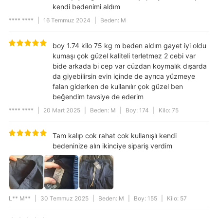
kendi bedenimi aldım
Kumaş/İplik Özellik
Pamuk Polyester
**** ****
|
16 Temmuz 2024
|
Beden: M
Kullanım Alanı
Spor
Parça Sayısı
1
boy 1.74 kilo 75 kg m beden aldım gayet iyi oldu
kumaşı çok güzel kaliteli terletmez 2 cebi var
Gender
Men
bide arkada bi cep var cüzdan koymalık dışarda
ürün içeriği
%100 COTTON
da giyebilirsin evin içinde de ayrıca yüzmeye
falan giderken de kullanılır çok güzel ben
Category
Short
beğendim tavsiye de ederim
Product Features
Basic
**** ****
|
20 Mart 2025
|
Beden: M
|
Boy: 174
|
Kilo: 75
Trotter Type
Trotters Normal
Tam kalıp cok rahat cok kullanışlı kendi
Drop
Regular Fit
bedeninize alın ikinciye sipariş verdim
Yıkama Talimatı
30 °C sıcaklıkta yıkayınız. Ağartıcı
kullanmayınız. Düşük sıcaklıkta
ütüleyiniz. Kuru temizlemeye uygun
değildir. Tamburlu kurutma yapmayınız.
Model Ölçüleri
1,88 cm/ 86 kg
L** M**
|
30 Temmuz 2025
|
Beden: M
|
Boy: 155
|
Kilo: 57
Cep Tipi
Cepli