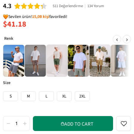
4.3
511 Değerlendirme
|
134 Yorum
Sevilen ürün!
15,0B kişi
favoriledi!
$41.18
‹
›
size
S
M
L
XL
2XL