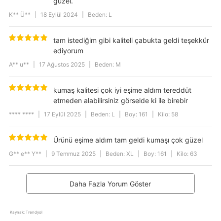
güzel.
K** Ü**
|
18 Eylül 2024
|
Beden: L
tam istediğim gibi kaliteli çabukta geldi teşekkür
ediyorum
A** u**
|
17 Ağustos 2025
|
Beden: M
kumaş kalitesi çok iyi eşime aldım tereddüt
etmeden alabilirsiniz görselde ki ile birebir
**** ****
|
17 Eylül 2025
|
Beden: L
|
Boy: 161
|
Kilo: 58
Ürünü eşime aldım tam geldi kumaşı çok güzel
G** e** Y**
|
9 Temmuz 2025
|
Beden: XL
|
Boy: 161
|
Kilo: 63
Daha Fazla Yorum Göster
Kaynak: Trendyol