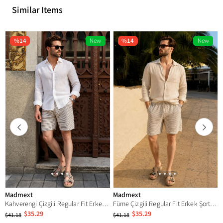
Similar Items
%14
New
%14
New
Item
Item
Madmext
Madmext
Kahverengi Çizgili Regular Fit Erkek Şort E6563
Füme Çizgili Regular Fit Erkek Şort E6563
$35.29
$35.29
$41.18
$41.18