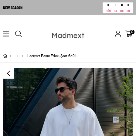
0
0
0
0
NEW SEASON
GÜN
SA
DK
SN
0
Lacivert Basic Erkek Şort 6501