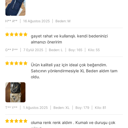
H** A**
|
16 Ağustos 2025
|
Beden: M
gayet rahat ve kullanışlı. kendi bedeninizi
almanızı öneririm
G** P**
|
7 Eylül 2025
|
Beden: L
|
Boy: 165
|
Kilo: 55
Ürün kaliteli yaz için ideal çok beğendim.
Satıcının yönlendirmesiyle XL Beden aldım tam
oldu.
T** Y**
|
1 Ağustos 2025
|
Beden: XL
|
Boy: 179
|
Kilo: 81
oluma renk renk aldım . Kumalı ve duruşu çok