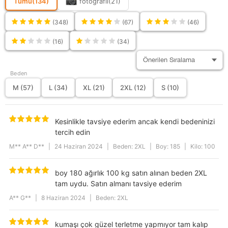
Tümü
(134)
fotoğraflı
(21)
Ortam
Günlük
(348)
(67)
(46)
Sürdürülebilirlik
Hayır
Detayı
(16)
(34)
Deri Kalitesi
Parça Mevcut Değil
Paça Boyu
Bermuda
Beden
Astar Durumu
Astarsız
M (57)
L (34)
XL (21)
2XL (12)
S (10)
Kemer/Kuşak
Kemersiz
Durumu
Kesinlikle tavsiye ederim ancak kendi bedeninizi
Cep Sayısı
2
tercih edin
Koleksiyon
Sportswear
M** A** D**
|
24 Haziran 2024
|
Beden: 2XL
|
Boy: 185
|
Kilo: 100
Model
Düz
Kapama Şekli
Bağcıklı
boy 180 ağırlık 100 kg satın alınan beden 2XL
tam uydu. Satın almanı tavsiye ederim
Kumaş Tipi
Dokuma
A** G**
|
8 Haziran 2024
|
Beden: 2XL
Stil
Günlük
Kalınlık
İnce
kumaşı çok güzel terletme yapmıyor tam kalıp