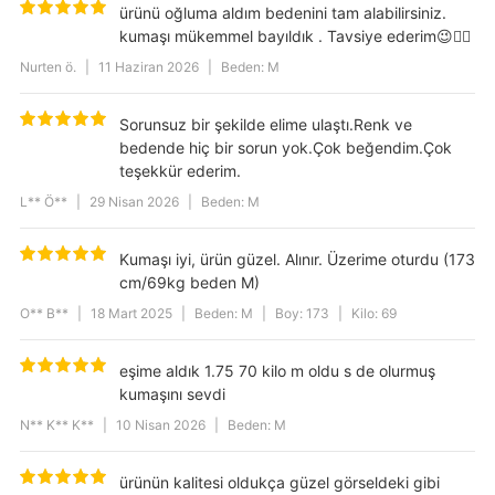
Pattern
Solid Color
ürünü oğluma aldım bedenini tam alabilirsiniz.
kumaşı mükemmel bayıldık . Tavsiye ederim😉👍🏻
Nurten ö.
|
11 Haziran 2026
|
Beden: M
Sorunsuz bir şekilde elime ulaştı.Renk ve
bedende hiç bir sorun yok.Çok beğendim.Çok
teşekkür ederim.
L** Ö**
|
29 Nisan 2026
|
Beden: M
Kumaşı iyi, ürün güzel. Alınır. Üzerime oturdu (173
cm/69kg beden M)
O** B**
|
18 Mart 2025
|
Beden: M
|
Boy: 173
|
Kilo: 69
eşime aldık 1.75 70 kilo m oldu s de olurmuş
kumaşını sevdi
N** K** K**
|
10 Nisan 2026
|
Beden: M
ürünün kalitesi oldukça güzel görseldeki gibi