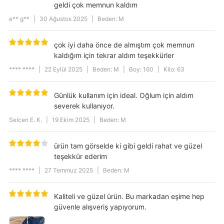
geldi çok memnun kaldım
e** g**
|
30 Ağustos 2025
|
Beden: M
çok iyi daha önce de almıştım çok memnun
kaldığım için tekrar aldım teşekkürler
**** ****
|
22 Eylül 2025
|
Beden: M
|
Boy: 160
|
Kilo: 63
Günlük kullanım için ideal. Oğlum için aldım
severek kullanıyor.
Selcen E. K.
|
19 Ekim 2025
|
Beden: M
ürün tam görselde ki gibi geldi rahat ve güzel
teşekkür ederim
**** ****
|
27 Temmuz 2025
|
Beden: M
Kaliteli ve güzel ürün. Bu markadan eşime hep
güvenle alışveriş yapıyorum.