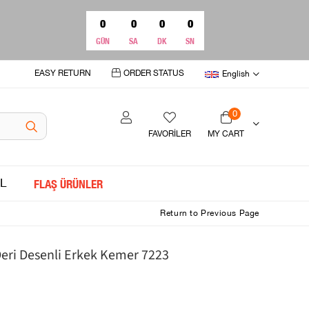
0
0
0
0
GÜN
SA
DK
SN
EASY RETURN
ORDER STATUS
English
0
FAVORİLER
MY CART
L
FLAŞ ÜRÜNLER
Return to Previous Page
eri Desenli Erkek Kemer 7223