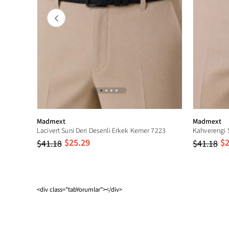
Madmext
Madmext
Lacivert Suni Deri Desenli Erkek Kemer 7223
$25.29
$2
$41.18
$41.18
<div class="tabYorumlar"></div>