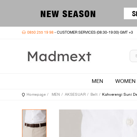
NEW SEASON
S
0850 255 19 98
- CUSTOMER SERVICES (08:30-19:00) GMT +3
MEN
WOMEN
Homepage
MEN
AKSESUAR
Belt
Kahverengi Suni De