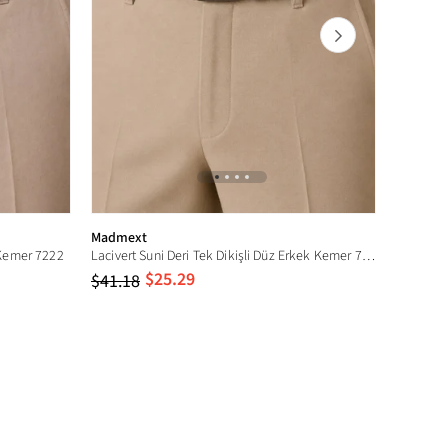
Madmext
Madmex
k Kemer 7222
Lacivert Suni Deri Tek Dikişli Düz Erkek Kemer 7222
$25.29
$41.18
$41.18