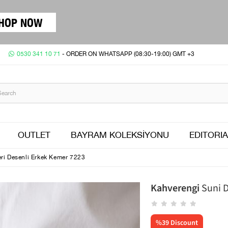
HOP NOW
0530 341 10 71
- ORDER ON WHATSAPP (08:30-19:00) GMT +3
OUTLET
BAYRAM KOLEKSİYONU
EDITORIA
ri Desenli Erkek Kemer 7223
Kahverengi
Suni D
%
39
Discount