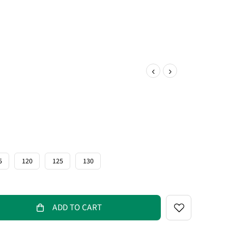
‹
›
5
120
125
130