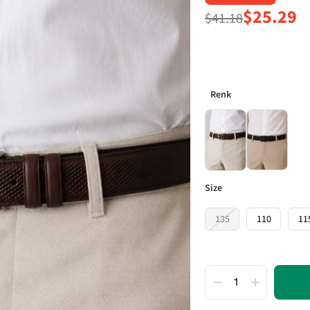
$25.29
$41.18
size
135
110
11