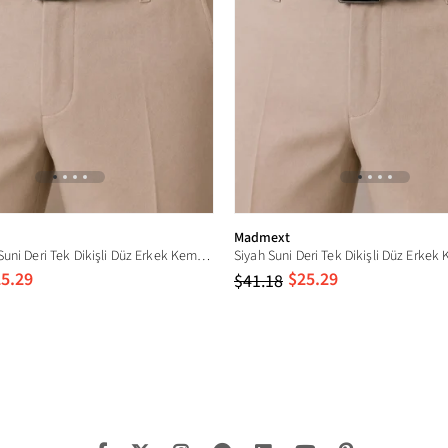
Madmext
Kahverengi Suni Deri Tek Dikişli Düz Erkek Kemer 7222
Siyah Suni Deri Tek Dikişli Düz Erke
5.29
$25.29
$41.18