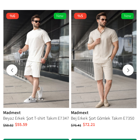
Product Features
Cep
Düğme
Buttoned
Trotter Type
Geniş Paça
%6
New
%5
New
Item
Item
Drop
Standart
Collar
Gömlek Yaka
Cep Tipi
Yandan Cepli
Pattern
Striped
Madmext
Madmext
Beyaz Erkek Şort T-shirt Takım E7347
Bej Erkek Şort Gömlek Takım E7350
$55.59
$72.21
$58.82
$76.41