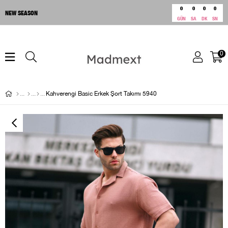
0
0
0
0
NEW SEASON
GÜN
SA
DK
SN
0
Kahverengi Basic Erkek Şort Takımı 5940