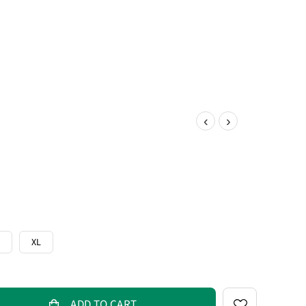
‹
›
XL