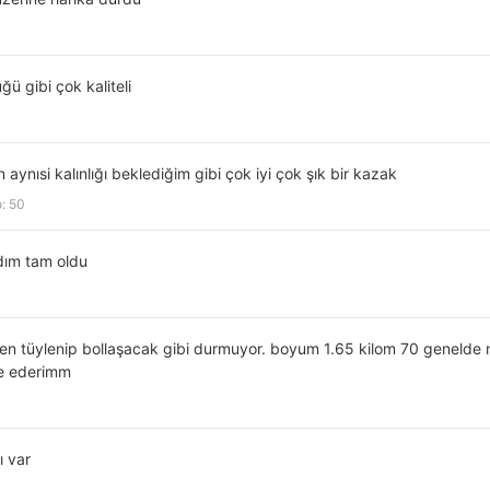
 gibi çok kaliteli
aynısi kalınlığı beklediğim gibi çok iyi çok şık bir kazak
o: 50
dım tam oldu
en tüylenip bollaşacak gibi durmuyor. boyum 1.65 kilom 70 genelde m
ye ederimm
ı var