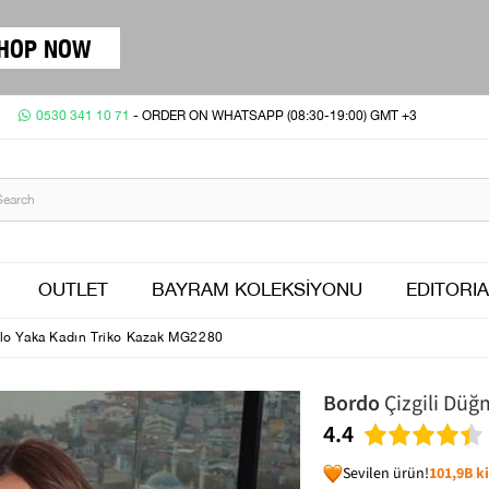
HOP NOW
0530 341 10 71
- ORDER ON WHATSAPP (08:30-19:00) GMT +3
OUTLET
BAYRAM KOLEKSİYONU
EDITORIA
olo Yaka Kadın Triko Kazak MG2280
Bordo
Çizgili Düğ
4.4
Sevilen ürün!
101,9B ki