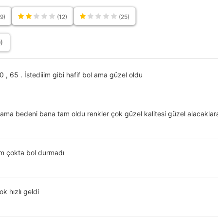
Cepsiz
9)
(12)
(25)
Sokak Stili
Günlük
Trend
)
Uzun
Üniversite
Lise
 , 65 . İstediiim gibi hafif bol ama güzel oldu
Günlük
Parça Mevcut Değil
Astarsız
ma bedeni bana tam oldu renkler çok güzel kalitesi güzel alacaklar
Tek Ebat
Dokuma
ım çokta bol durmadı
Düğmeli
Uzun
 hızlı geldi
Women
%100 AKRİLİK