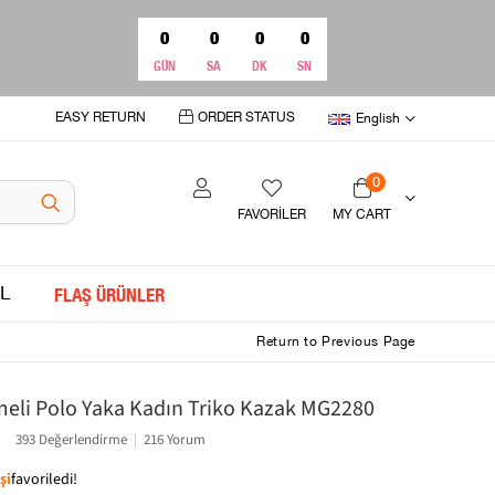
0
0
0
0
GÜN
SA
DK
SN
EASY RETURN
ORDER STATUS
English
0
FAVORİLER
MY CART
L
FLAŞ ÜRÜNLER
Return to Previous Page
meli Polo Yaka Kadın Triko Kazak MG2280
393 Değerlendirme
|
216 Yorum
şi
favoriledi!