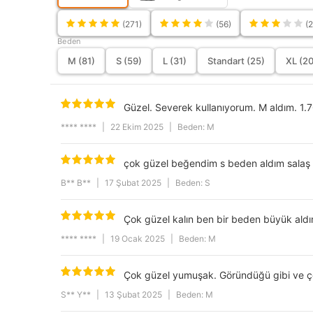
Cep
(271)
(56)
(2
Beden
Stil
M (81)
S (59)
L (31)
Standart (25)
XL (20
Kol Boyu
Okula Dönüş
Güzel. Severek kullanıyorum. M aldım. 1.70
Ortam
**** ****
|
22 Ekim 2025
|
Beden: M
Deri Kalitesi
Astar Durumu
çok güzel beğendim s beden aldım salaş a
Beden
B** B**
|
17 Şubat 2025
|
Beden: S
Kumaş Tipi
Çok güzel kalın ben bir beden büyük ald
Kapama Şekli
**** ****
|
19 Ocak 2025
|
Beden: M
Kol Tipi
Gender
Çok güzel yumuşak. Göründüğü gibi ve çok
S** Y**
|
13 Şubat 2025
|
Beden: M
ürün içeriği