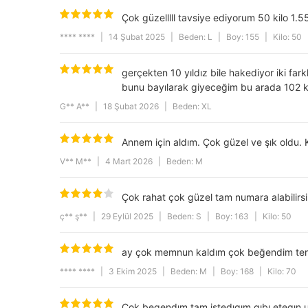
Category
Çok güzelllll tavsiye ediyorum 50 kilo 1.
Product Features
**** ****
|
14 Şubat 2025
|
Beden: L
|
Boy: 155
|
Kilo: 50
Drop
gerçekten 10 yıldız bile hakediyor iki f
Collar
bunu bayılarak giyeceğim bu arada 102 ki
Yıkama Talimatı
G** A**
|
18 Şubat 2026
|
Beden: XL
Model Ölçüleri
Annem için aldım. Çok güzel ve şık oldu. K
Cep Tipi
V** M**
|
4 Mart 2026
|
Beden: M
Pattern
Çok rahat çok güzel tam numara alabilirsi
Materyal
ç** ş**
|
29 Eylül 2025
|
Beden: S
|
Boy: 163
|
Kilo: 50
ay çok memnun kaldım çok beğendim tere
**** ****
|
3 Ekim 2025
|
Beden: M
|
Boy: 168
|
Kilo: 70
Çok begendım tam istedıgım gıbı etegın 