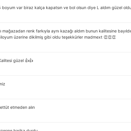
Jumpers
55 boyum var biraz kalça kapatsın ve bol olsun diye L aldım güzel old
Striped
Buttoned
Basic
Regular
arklı mağazadan renk farkıyla aynı kazağı aldım bunun kalitesine bay
polo yaka
loyum üzerine dikilmiş gibi oldu teşekkürler madmext 👏👏👏
30 °C sıcaklıkta yıkayınız. Ağartıcı kullanmayınız. Düşük sıcaklıkta ütüleyini
Tamburlu kurutma yapmayınız.
1,65 cm / 50 kg
alitesi güzel 👍👍
Cepsiz
Striped
niz
Tekstil
ttüt etmeden alın
uzerıne harika durdu