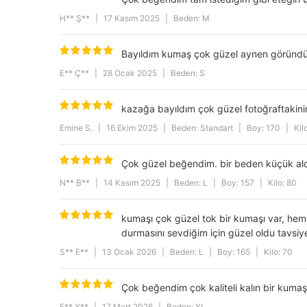
H** Ş**
|
17 Kasım 2025
|
Beden: M
Bayıldım kumaş çok güzel aynen göründüğü
E** Ç**
|
28 Ocak 2025
|
Beden: S
kazağa bayıldım çok güzel fotoğraftakinin 
Emine S.
|
16 Ekim 2025
|
Beden: Standart
|
Boy: 170
|
Kil
Çok güzel beğendim. bir beden küçük al
N** B**
|
14 Kasım 2025
|
Beden: L
|
Boy: 157
|
Kilo: 80
kumaşı çok güzel tok bir kumaşı var, hem
durmasını sevdiğim için güzel oldu tavsi
S** E**
|
13 Ocak 2026
|
Beden: L
|
Boy: 165
|
Kilo: 70
Çok beğendim çok kaliteli kalın bir kumaş
E** Y**
|
17 Mart 2026
|
Beden: XL