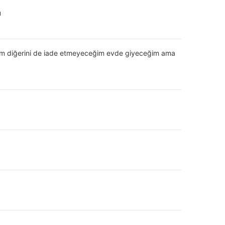
u
ıldım diğerini de iade etmeyeceğim evde giyeceğim ama
z. Kuru temizlemeye uygun değildir.