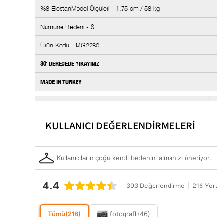
%8 Elestan
Model Ölçüleri - 1,75 cm / 58 kg
Numune Bedeni - S
Ürün Kodu - MG2280
30' DERECEDE YIKAYINIZ
MADE IN TURKEY
Kesim
Kalınlık
KULLANICI DEĞERLENDİRMELERİ
Kumaş/İplik Özellik
Kullanım Alanı
Kullanıcıların çoğu kendi bedenini almanızı öneriyor.
Parça Sayısı
4.4
Koleksiyon
393 Değerlendirme
|
216 Yo
Ek Özellik
Tümü
(216)
fotoğraflı
(46)
Boy